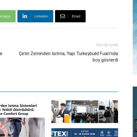
atsApp
Linkedin
Email
Sonraki İçerik
ye
Çetin Zeminden Isıtma, Yapı Turkeybuild Fuarı’nda
boy gösterdi