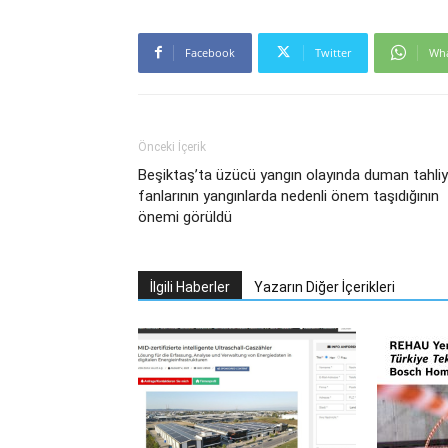
Facebook
Twitter
Wh
Önceki İçerik
Beşiktaş’ta üzücü yangın olayında duman tahli
fanlarının yangınlarda nedenli önem taşıdığının
önemi görüldü
İlgili Haberler
Yazarın Diğer İçerikleri