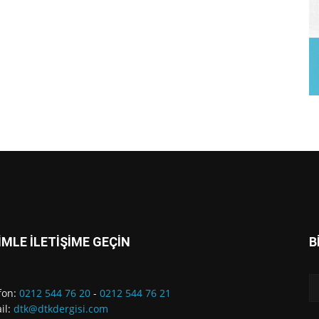
İMLE İLETİŞİME GEÇİN
B
fon:
0212 544 76 20
-
0212 544 76 21
il:
dtk@dtkdergisi.com