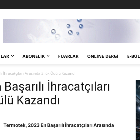
JLAR
ABONELIK
FUARLAR
ONLINE DERGI
E-BÜ
ı İhracatçıları Arasında 3.lük Ödülü Kazandı
Başarılı İhracatçıları
ülü Kazandı
Termotek, 2023 En Başarılı İhracatçıları Arasında