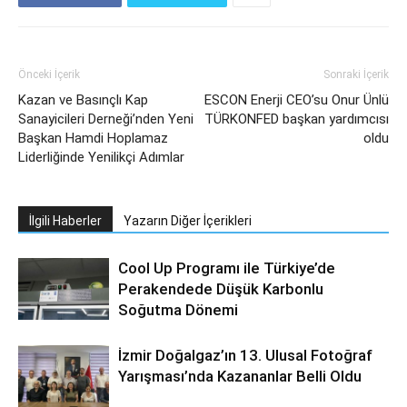
Önceki İçerik
Sonraki İçerik
Kazan ve Basınçlı Kap
ESCON Enerji CEO’su Onur Ünlü
Sanayicileri Derneği’nden Yeni
TÜRKONFED başkan yardımcısı
Başkan Hamdi Hoplamaz
oldu
Liderliğinde Yenilikçi Adımlar
İlgili Haberler
Yazarın Diğer İçerikleri
Cool Up Programı ile Türkiye’de
Perakendede Düşük Karbonlu
Soğutma Dönemi
İzmir Doğalgaz’ın 13. Ulusal Fotoğraf
Yarışması’nda Kazananlar Belli Oldu