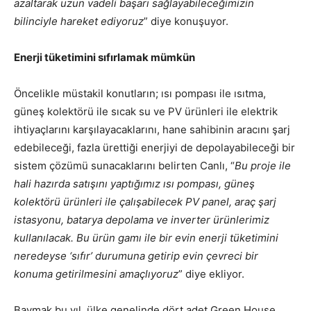
azaltarak uzun vadeli başarı sağlayabileceğimizin
bilinciyle hareket ediyoruz
” diye konuşuyor.
Enerji tüketimini sıfırlamak mümkün
Öncelikle müstakil konutların; ısı pompası ile ısıtma,
güneş kolektörü ile sıcak su ve PV ürünleri ile elektrik
ihtiyaçlarını karşılayacaklarını, hane sahibinin aracını şarj
edebileceği, fazla ürettiği enerjiyi de depolayabileceği bir
sistem çözümü sunacaklarını belirten Canlı, “
Bu proje ile
hali hazırda satışını yaptığımız ısı pompası, güneş
kolektörü ürünleri ile çalışabilecek PV panel, araç şarj
istasyonu, batarya depolama ve inverter ürünlerimiz
kullanılacak. Bu ürün gamı ile bir evin enerji tüketimini
neredeyse ‘sıfır’ durumuna getirip evin çevreci bir
konuma getirilmesini amaçlıyoruz
” diye ekliyor.
Baymak bu yıl, ülke genelinde dört adet Green House