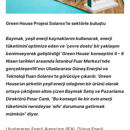
Green House Projesi Solarex’te sektörle buluştu
Baymak, yeşil enerji kaynaklarını kullanarak, enerji
tüketimini optimize eden ve ‘çevre dostu’ bir yaklaşım
benimseyerek geliştirdiği ‘Green House’ konseptini 4 – 6
Nisan tarihleri arasında İstanbul Fuar Merkezi’nde
gerçekleşen16’ıncı Uluslararası Güneş Enerjisi ve
Teknoloji Fuarı Solarex’te görücüye çıkardı. ‘Green
House’un şirketin yeşil enerji odağının bir ürünü olarak
ortaya çıktığının altını çizen Baymak Satış ve Pazarlama
Direktörü Pınar Canlı, “Bu konsept ile bir evin enerji
tüketimini neredeyse ‘sıfır’ durumuna getirmek
mümkün” diyor.
Uluslararası Enerji Ajansı’nın (IEA), Dünya Enerji