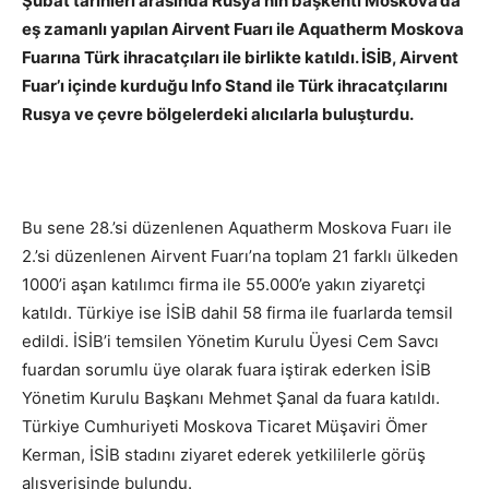
Şubat tarihleri arasında Rusya’nın başkenti Moskova’da
eş zamanlı yapılan Airvent Fuarı ile Aquatherm Moskova
Fuarına Türk ihracatçıları ile birlikte katıldı. İSİB, Airvent
Fuar’ı içinde kurduğu Info Stand ile Türk ihracatçılarını
Rusya ve çevre bölgelerdeki alıcılarla buluşturdu.
Bu sene 28.’si düzenlenen Aquatherm Moskova Fuarı ile
2.’si düzenlenen Airvent Fuarı’na toplam 21 farklı ülkeden
1000’i aşan katılımcı firma ile 55.000’e yakın ziyaretçi
katıldı. Türkiye ise İSİB dahil 58 firma ile fuarlarda temsil
edildi. İSİB’i temsilen Yönetim Kurulu Üyesi Cem Savcı
fuardan sorumlu üye olarak fuara iştirak ederken İSİB
Yönetim Kurulu Başkanı Mehmet Şanal da fuara katıldı.
Türkiye Cumhuriyeti Moskova Ticaret Müşaviri Ömer
Kerman, İSİB stadını ziyaret ederek yetkililerle görüş
alışverişinde bulundu.