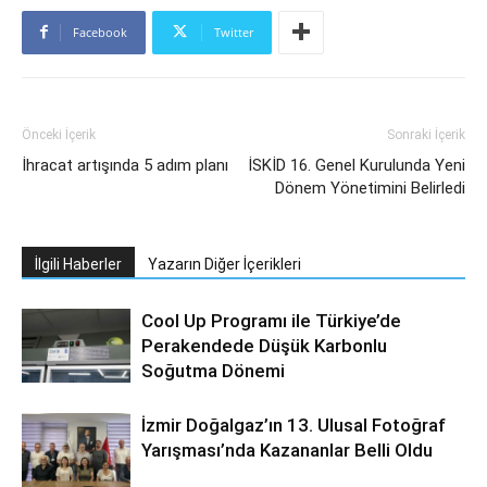
Facebook
Twitter
Önceki İçerik
Sonraki İçerik
İhracat artışında 5 adım planı
İSKİD 16. Genel Kurulunda Yeni
Dönem Yönetimini Belirledi
İlgili Haberler
Yazarın Diğer İçerikleri
Cool Up Programı ile Türkiye’de
Perakendede Düşük Karbonlu
Soğutma Dönemi
İzmir Doğalgaz’ın 13. Ulusal Fotoğraf
Yarışması’nda Kazananlar Belli Oldu