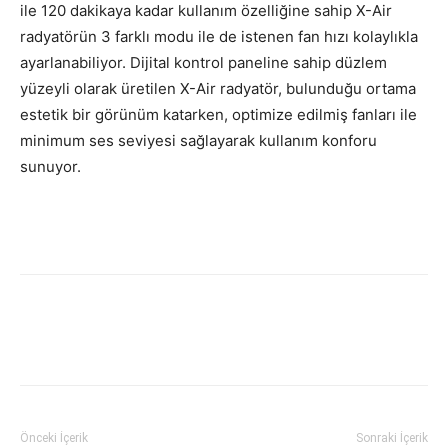
ile 120 dakikaya kadar kullanım özelliğine sahip X-Air
radyatörün 3 farklı modu ile de istenen fan hızı kolaylıkla
ayarlanabiliyor. Dijital kontrol paneline sahip düzlem
yüzeyli olarak üretilen X-Air radyatör, bulunduğu ortama
estetik bir görünüm katarken, optimize edilmiş fanları ile
minimum ses seviyesi sağlayarak kullanım konforu
sunuyor.
Facebook
Twitter
WhatsApp
L
Önceki İçerik
Sonraki İçerik