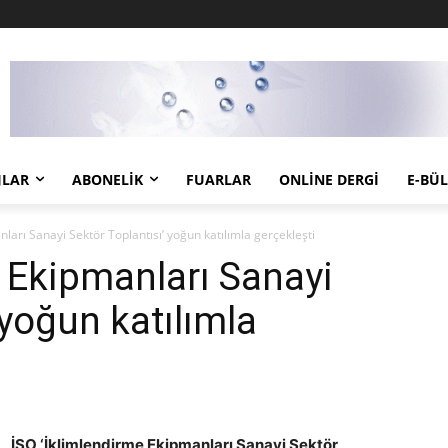
JLAR
ABONELIK
FUARLAR
ONLINE DERGI
E-BÜ
ları Sanayi Sektör Toplantısı’ yoğun katılımla gerçekleşti
e Ekipmanları Sanayi
 yoğun katılımla
İSO ‘İklimlendirme Ekipmanları Sanayi Sektör