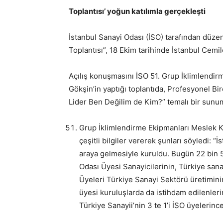
Toplantısı’ yoğun katılımla gerçekleşti
İstanbul Sanayi Odası (İSO) tarafından düze
Toplantısı”, 18 Ekim tarihinde İstanbul Cemil
Açılış konuşmasını İSO 51. Grup İklimlendi
Gökşin’in yaptığı toplantıda, Profesyonel Bi
Lider Ben Değilim de Kim?” temalı bir sunum
Grup İklimlendirme Ekipmanları Meslek 
çeşitli bilgiler vererek şunları söyledi: “
araya gelmesiyle kuruldu. Bugün 22 bin 50
Odası Üyesi Sanayicilerinin, Türkiye san
Üyeleri Türkiye Sanayi Sektörü üretimini
üyesi kuruluşlarda da istihdam edilenleri
Türkiye Sanayii’nin 3 te 1’i İSO üyelerince