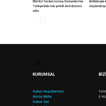
REHAU Yerden Isıtma Sistemleri’nin
Birlikleriyle
Türkiye’deki tek yetkili distribütörü
Güçlendiriy
oldu
KURUMSAL
BİZ
Haber Koşullarımız
Tele
Görüş Bildir
E-Ma
Haber İlet