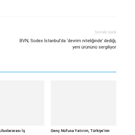
atsApp
Linkedin
Email
Sonraki İçerik
BVN, Sodex İstanbul’da ‘devrim niteliğinde’ dediği,
yeni ürününü sergiliyor
Uluslararası İş
Genç Nüfusa Yatırım, Türkiye’nin