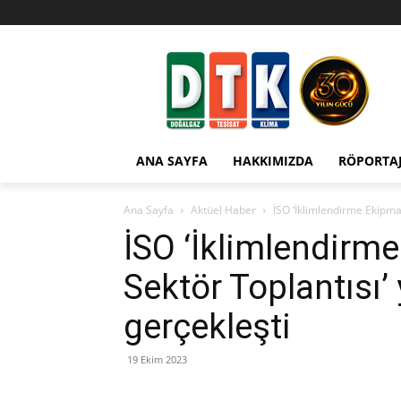
ANA SAYFA
HAKKIMIZDA
RÖPORTA
Ana Sayfa
Aktüel Haber
İSO ‘İklimlendirme Ekipman
İSO ‘İklimlendirm
Sektör Toplantısı’
gerçekleşti
19 Ekim 2023