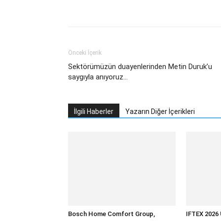
Facebook
Twitter
Wh
Önceki İçerik
Sektörümüzün duayenlerinden Metin Duruk’u
saygıyla anıyoruz…
İlgili Haberler
Yazarın Diğer İçerikleri
Bosch Home Comfort Group,
IFTEX 2026 