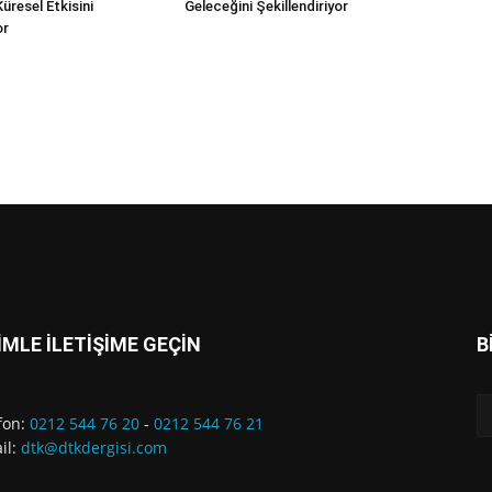
 Küresel Etkisini
Geleceğini Şekillendiriyor
or
İMLE İLETİŞİME GEÇİN
B
fon:
0212 544 76 20
-
0212 544 76 21
il:
dtk@dtkdergisi.com