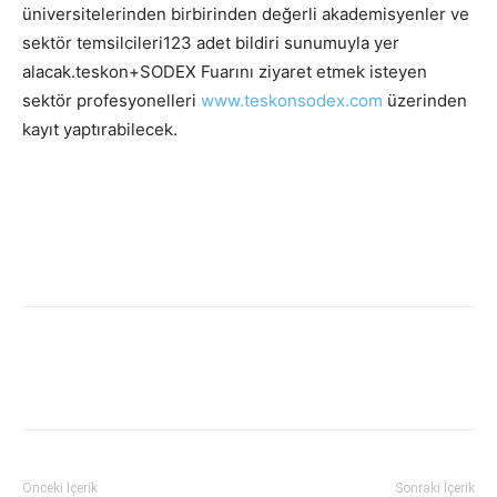
üniversitelerinden birbirinden değerli akademisyenler ve
sektör temsilcileri123 adet bildiri sunumuyla yer
alacak.teskon+SODEX Fuarını ziyaret etmek isteyen
sektör profesyonelleri
www.teskonsodex.com
üzerinden
kayıt yaptırabilecek.
Facebook
Twitter
WhatsApp
Link
Önceki İçerik
Sonraki İçerik