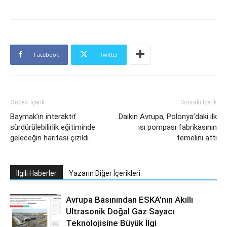
Facebook
Twitter
Önceki İçerik
Sonraki İçerik
Baymak’ın interaktif
Daikin Avrupa, Polonya’daki ilk
sürdürülebilirlik eğitiminde
ısı pompası fabrikasının
geleceğin haritası çizildi
temelini attı
İlgili Haberler
Yazarın Diğer İçerikleri
Avrupa Basınından ESKA’nın Akıllı
Ultrasonik Doğal Gaz Sayacı
Teknolojisine Büyük İlgi