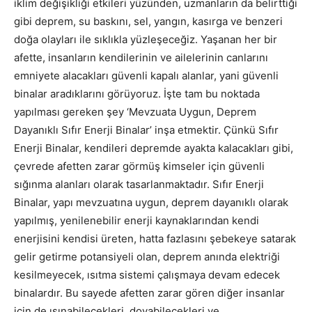
iklim değişikliği etkileri yüzünden, uzmanların da belirttiği
gibi deprem, su baskını, sel, yangın, kasırga ve benzeri
doğa olayları ile sıklıkla yüzleşeceğiz. Yaşanan her bir
afette, insanların kendilerinin ve ailelerinin canlarını
emniyete alacakları güvenli kapalı alanlar, yani güvenli
binalar aradıklarını görüyoruz. İşte tam bu noktada
yapılması gereken şey ‘Mevzuata Uygun, Deprem
Dayanıklı Sıfır Enerji Binalar’ inşa etmektir. Çünkü Sıfır
Enerji Binalar, kendileri depremde ayakta kalacakları gibi,
çevrede afetten zarar görmüş kimseler için güvenli
sığınma alanları olarak tasarlanmaktadır. Sıfır Enerji
Binalar, yapı mevzuatına uygun, deprem dayanıklı olarak
yapılmış, yenilenebilir enerji kaynaklarından kendi
enerjisini kendisi üreten, hatta fazlasını şebekeye satarak
gelir getirme potansiyeli olan, deprem anında elektriği
kesilmeyecek, ısıtma sistemi çalışmaya devam edecek
binalardır. Bu sayede afetten zarar gören diğer insanlar
için de ısınabilecekleri, doyabilecekleri ve