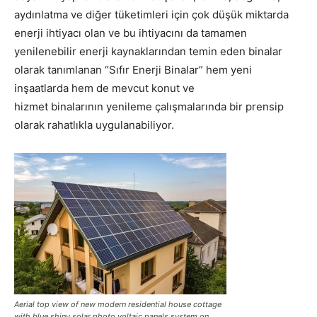
aydınlatma ve diğer tüketimleri için çok düşük miktarda
enerji ihtiyacı olan ve bu ihtiyacını da tamamen
yenilenebilir enerji kaynaklarından temin eden binalar
olarak tanımlanan “Sıfır Enerji Binalar” hem yeni
inşaatlarda hem de mevcut konut ve
hizmet binalarının yenileme çalışmalarında bir prensip
olarak rahatlıkla uygulanabiliyor.
Aerial top view of new modern residential house cottage
with blue shiny solar photo voltaic panels system on