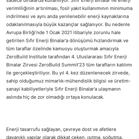
sadece binalarda kullanılıyor. Sıfır Enerji Binalar ile enerji
verimliliğinin artırılması, fosil yakıt kullanımının minimuma
indirilmesi ve aynı anda yenilenebilir enerji kaynaklarına
odaklanılmasıyla büyük kazançlar sağlanıyor. Bu nedenle
Avrupa Birliği’nde 1 Ocak 2021 itibariyle zorunlu hale
getirilen Sıfır Enerji Binalar’a dönüşümü hızlandırmak ve
tüm taraflar özelinde kamuoyu oluşturmak amacıyla
ZeroBuild Institute tarafından 4. Uluslararası Sıfır Enerji
Binalar Zirvesi ZeroBuild Summit’23 tüm tarafların katılımı
ile gerçekleştiriliyor. Bu yıl 4. kez düzenlenecek zirvede,
sahip olduğumuz mimarlık-mühendislik bilgisi ve üretim-
sanayi kabiliyetleriyle Sıfır Enerji Binalar’a ulaşmanın
aslında hiç de zor olmadığı ortaya konulacak.
Enerji tasarrufu sağlayan, çevreye dost ve afetlere
dayanıklı yapılar olarak dikkat çeken, ısıtma, soğutma,