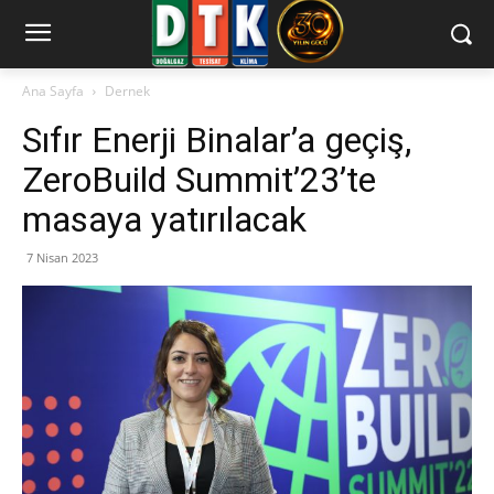
Ana Sayfa
Dernek
Sıfır Enerji Binalar’a geçiş,
ZeroBuild Summit’23’te
masaya yatırılacak
7 Nisan 2023