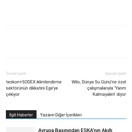
Facebook
Twitter
WhatsApp
L
Önceki İçerik
Sonraki İçerik
teskon+SODEX iklimlendirme
Wilo, Dünya Su Günü’ne özel
sektörünün dikkatini Ege’ye
çalışmalarıyla ‘Yarım
çekiyor
Kalmayalım’ diyor
İlgili Haberler
Yazarın Diğer İçerikleri
Avrupa Basınından ESKA’nın Akıllı