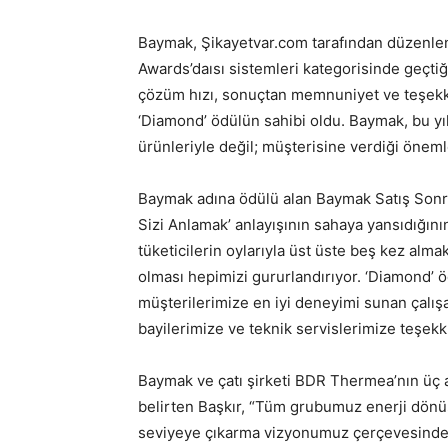
Baymak, Şikayetvar.com tarafından düzenle
Awards’daısı sistemleri kategorisinde geçtiğim
çözüm hızı, sonuçtan memnuniyet ve teşekkür 
‘Diamond’ ödülün sahibi oldu. Baymak, bu yı
ürünleriyle değil; müşterisine verdiği öneml
Baymak adına ödülü alan Baymak Satış Sonra
Sizi Anlamak’ anlayışının sahaya yansıdığını
tüketicilerin oylarıyla üst üste beş kez alma
olması hepimizi gururlandırıyor. ‘Diamond’ ö
müşterilerimize en iyi deneyimi sunan çalışa
bayilerimize ve teknik servislerimize teşek
Baymak ve çatı şirketi BDR Thermea’nın üç 
belirten Başkır, “Tüm grubumuz enerji dönü
seviyeye çıkarma vizyonumuz çerçevesinde f