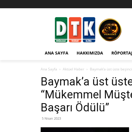
ANA SAYFA
HAKKIMIZDA
RÖPORTA
Ana Sayfa
Aktüel Haber
Baymak’a üst üste beşin
Baymak’a üst üste
“Mükemmel Müşte
Başarı Ödülü”
5 Nisan 2023