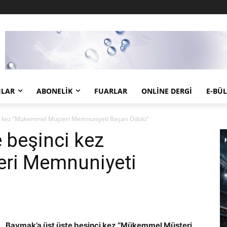
JLAR
ABONELIK
FUARLAR
ONLINE DERGI
E-BÜ
ci kez “Mükemmel Müşteri Memnuniyeti Başarı Ödülü”
 beşinci kez
ri Memnuniyeti
Baymak’a üst üste beşinci kez “Mükemmel Müşteri