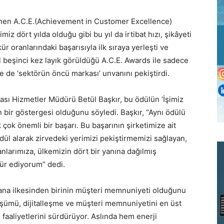
nen A.C.E.(Achievement in Customer Excellence)
iz dört yılda olduğu gibi bu yıl da irtibat hızı, şikâyeti
oranlarındaki başarısıyla ilk sıraya yerleşti ve
l beşinci kez layık görüldüğü A.C.E. Awards ile sadece
e de ‘sektörün öncü markası’ unvanını pekiştirdi.
sı Hizmetler Müdürü Betül Başkır, bu ödülün ‘İşimiz
n bir göstergesi olduğunu söyledi. Başkır, “Aynı ödülü
k çok önemli bir başarı. Bu başarının şirketimize ait
dül alarak zirvedeki yerimizi pekiştirmemizi sağlayan,
nlarımıza, ülkemizin dört bir yanına dağılmış
kür ediyorum” dedi.
ana ilkesinden birinin müşteri memnuniyeti olduğunu
şümü, dijitalleşme ve müşteri memnuniyetini en üst
aaliyetlerini sürdürüyor. Aslında hem enerji