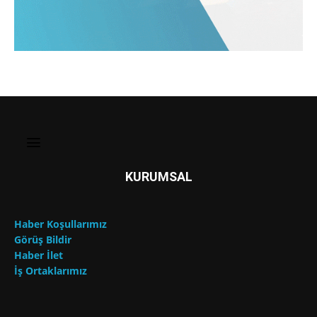
KURUMSAL
Haber Koşullarımız
Görüş Bildir
Haber İlet
İş Ortaklarımız