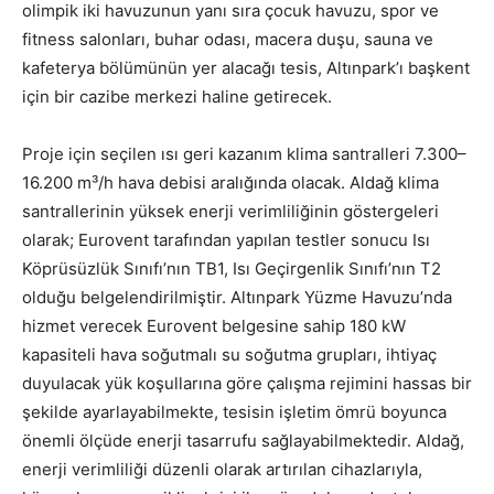
olimpik iki havuzunun yanı sıra çocuk havuzu, spor ve
fitness salonları, buhar odası, macera duşu, sauna ve
kafeterya bölümünün yer alacağı tesis, Altınpark’ı başkent
için bir cazibe merkezi haline getirecek.
Proje için seçilen ısı geri kazanım klima santralleri 7.300–
16.200 m³/h hava debisi aralığında olacak. Aldağ klima
santrallerinin yüksek enerji verimliliğinin göstergeleri
olarak; Eurovent tarafından yapılan testler sonucu Isı
Köprüsüzlük Sınıfı’nın TB1, Isı Geçirgenlik Sınıfı’nın T2
olduğu belgelendirilmiştir. Altınpark Yüzme Havuzu’nda
hizmet verecek Eurovent belgesine sahip 180 kW
kapasiteli hava soğutmalı su soğutma grupları, ihtiyaç
duyulacak yük koşullarına göre çalışma rejimini hassas bir
şekilde ayarlayabilmekte, tesisin işletim ömrü boyunca
önemli ölçüde enerji tasarrufu sağlayabilmektedir. Aldağ,
enerji verimliliği düzenli olarak artırılan cihazlarıyla,