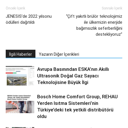
Önceki İçerik
Sonraki İçerik
JENESIS’de 2022 yılsonu
“Çift yakıtlı brülör teknolojimiz
ödülleri dağıtıldı
ile ülkemizin enerjide
bağımsızlık seferberliğini
destekliyoruz”
İlgili Haberler
Yazarın Diğer İçerikleri
Avrupa Basınından ESKA’nın Akıllı
Ultrasonik Doğal Gaz Sayacı
Teknolojisine Büyük İlgi
Bosch Home Comfort Group, REHAU
Yerden Isıtma Sistemleri’nin
Türkiye’deki tek yetkili distribütörü
oldu