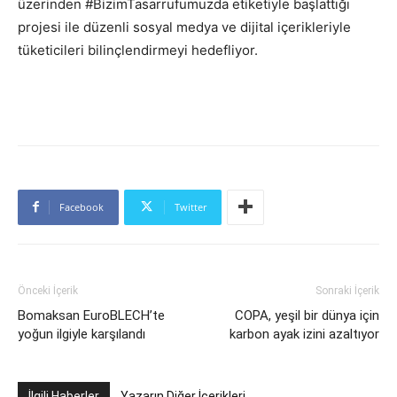
üzerinden #BizimTasarrufumuzda etiketiyle başlattığı
projesi ile düzenli sosyal medya ve dijital içerikleriyle
tüketicileri bilinçlendirmeyi hedefliyor.
Facebook
Twitter
Önceki İçerik
Sonraki İçerik
Bomaksan EuroBLECH’te
COPA, yeşil bir dünya için
yoğun ilgiyle karşılandı
karbon ayak izini azaltıyor
İlgili Haberler
Yazarın Diğer İçerikleri