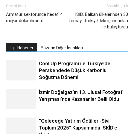
Önceki İçerik
Sonraki İçerik
Armatür sektöründe hedef 4
İSİB, Balkan ülkelerinden 30
milyar dolar ihracat
firmayı Türkiye’deki iş insanları
ile buluşturdu
İlgili Haberler
Yazarın Diğer İçerikleri
Cool Up Programı ile Türkiye’de
Perakendede Düşük Karbonlu
Soğutma Dönemi
İzmir Doğalgaz’ın 13. Ulusal Fotoğraf
Yarışması’nda Kazananlar Belli Oldu
“Geleceğe Yatırım Ödülleri-Sivil
Toplum 2025” Kapsamında İSKİD’e