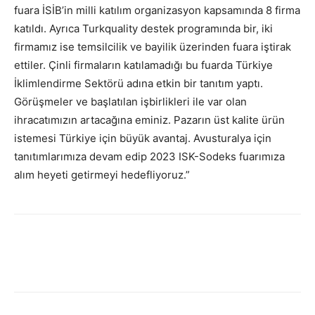
fuara İSİB’in milli katılım organizasyon kapsamında 8 firma
katıldı. Ayrıca Turkquality destek programında bir, iki
firmamız ise temsilcilik ve bayilik üzerinden fuara iştirak
ettiler. Çinli firmaların katılamadığı bu fuarda Türkiye
İklimlendirme Sektörü adına etkin bir tanıtım yaptı.
Görüşmeler ve başlatılan işbirlikleri ile var olan
ihracatımızın artacağına eminiz. Pazarın üst kalite ürün
istemesi Türkiye için büyük avantaj. Avusturalya için
tanıtımlarımıza devam edip 2023 ISK-Sodeks fuarımıza
alım heyeti getirmeyi hedefliyoruz.”
Facebook
Twitter
WhatsApp
L