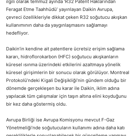
ilgili olarak temmuz ayında ‘R32 Patent Haklarından
Feragat Etme Taahhüdü’ yayınlayan Daikin Avrupa,
çevreci özellikleriyle dikkat çeken R32 soğutucu akışkan
kullanımının daha da yaygınlaşmasını sağlamayı
hedefliyor.
Daikin’in kendine ait patentlere ücretsiz erişim sağlama
kararı, hidroflorokarbon (HFC) soğutucu akışkanların
küresel ısınma üzerindeki etkilerini azaltmaya yönelik
küresel girişimlerin bir sonucu olarak görülüyor. Montreal
Protokolü’ndeki Kigali Değişikliği’nin gündem olduğu bir
dönemde gerçekleşen bu karar ile Daikin, iklim adına
yapılacak tüm çalışmalar için taşın altına elini koyduğunu
bir kez daha göstermiş oldu.
Avrupa Birliği ise Avrupa Komisyonu mevcut F-Gaz
Yönetmeliği’nde soğutucuların kullanımı adına daha katı
gerekliliklerle sonuçlanabilecek bir güncelleme yapmayı