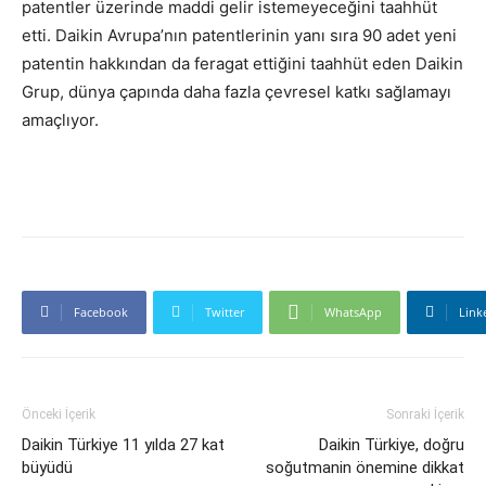
patentler üzerinde maddi gelir istemeyeceğini taahhüt
etti. Daikin Avrupa’nın patentlerinin yanı sıra 90 adet yeni
patentin hakkından da feragat ettiğini taahhüt eden Daikin
Grup, dünya çapında daha fazla çevresel katkı sağlamayı
amaçlıyor.
Facebook
Twitter
WhatsApp
Link
Önceki İçerik
Sonraki İçerik
Daikin Türkiye 11 yılda 27 kat
Daikin Türkiye, doğru
büyüdü
soğutmanin önemine dikkat