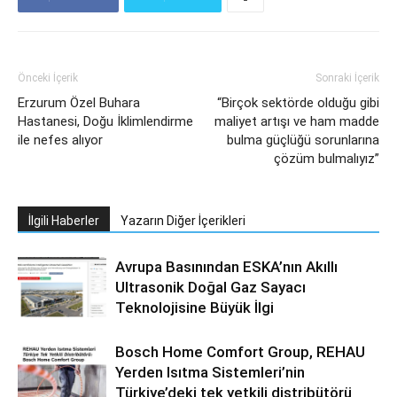
Önceki İçerik
Sonraki İçerik
Erzurum Özel Buhara
“Birçok sektörde olduğu gibi
Hastanesi, Doğu İklimlendirme
maliyet artışı ve ham madde
ile nefes alıyor
bulma güçlüğü sorunlarına
çözüm bulmalıyız”
İlgili Haberler
Yazarın Diğer İçerikleri
Avrupa Basınından ESKA’nın Akıllı
Ultrasonik Doğal Gaz Sayacı
Teknolojisine Büyük İlgi
Bosch Home Comfort Group, REHAU
Yerden Isıtma Sistemleri’nin
Türkiye’deki tek yetkili distribütörü