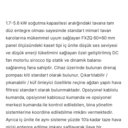
1.7-5.6 kW soğutma kapasitesi aralığındaki tavana tam
düz entegre olması sayesinde standart mimari tavan
karolarına mükemmel uyum sağlayan FXZQ 60×60 mm
panel ölçüsündeki kaset tipi iç ünite düşük ses seviyesi
ve düşük enerji tüketimini sağlayan özel geliştirilmiş DC
fan motorlu sirocco tip statik ve dinamik balansı
sağlanmış fana sahiptir. Cihaz üzerinde bulunan drenaj
pompası kiti standart olarak bulunur. Çıkartılabilir /
yıkanabilir / küf önleyici özellikte reçine ağdan yapılı hava
filtresi standart olarak bulunmaktadır. Opsiyonel kablolu
kumanda, opsiyonel kablosuz kumanda ve opsiyonel
merkezi kumanda ile kontrol edilebilen, bina yönetim
sistemlerine koordine edilebilme imkânı vermektedir.
Ayrıca iç ünite ile aynı sisteme yüzde 10’a kadar taze hava
girişi entegre edilme imkanı sağlayarak ilave bir