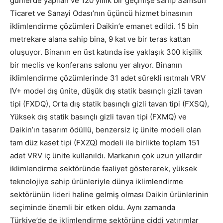
günlerde yapılan ve 120 yıllık bir geçmişe sahip Samsun
Ticaret ve Sanayi Odası’nın üçüncü hizmet binasının
iklimlendirme çözümleri Daikin’e emanet edildi. 15 bin
metrekare alana sahip bina, 9 kat ve bir teras kattan
oluşuyor. Binanın en üst katında ise yaklaşık 300 kişilik
bir meclis ve konferans salonu yer alıyor. Binanın
iklimlendirme çözümlerinde 31 adet sürekli ısıtmalı VRV
IV+ model dış ünite, düşük dış statik basınçlı gizli tavan
tipi (FXDQ), Orta dış statik basınçlı gizli tavan tipi (FXSQ),
Yüksek dış statik basınçlı gizli tavan tipi (FXMQ) ve
Daikin’ın tasarım ödüllü, benzersiz iç ünite modeli olan
tam düz kaset tipi (FXZQ) modeli ile birlikte toplam 151
adet VRV iç ünite kullanıldı. Markanın çok uzun yıllardır
iklimlendirme sektöründe faaliyet göstererek, yüksek
teknolojiye sahip ürünleriyle dünya iklimlendirme
sektörünün lideri haline gelmiş olması Daikin ürünlerinin
seçiminde önemli bir etken oldu. Aynı zamanda
Türkiye’de de iklimlendirme sektörüne ciddi yatırımlar