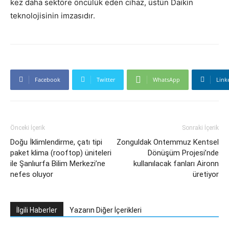
kez daha sektöre öncülük eden cihaz, üstün Daikin
teknolojisinin imzasıdır.
Facebook
Twitter
WhatsApp
Link
Önceki İçerik
Sonraki İçerik
Doğu İklimlendirme, çatı tipi
Zonguldak Ontemmuz Kentsel
paket klima (rooftop) üniteleri
Dönüşüm Projesi’nde
ile Şanlıurfa Bilim Merkezi’ne
kullanılacak fanları Aironn
nefes oluyor
üretiyor
İlgili Haberler
Yazarın Diğer İçerikleri