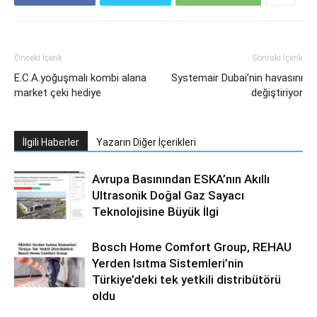
Önceki İçerik
Sonraki İçerik
E.C.A.yoğuşmalı kombi alana
Systemair Dubai’nin havasını
market çeki hediye
değiştiriyor
İlgili Haberler
Yazarın Diğer İçerikleri
Avrupa Basınından ESKA’nın Akıllı
Ultrasonik Doğal Gaz Sayacı
Teknolojisine Büyük İlgi
Bosch Home Comfort Group, REHAU
Yerden Isıtma Sistemleri’nin
Türkiye’deki tek yetkili distribütörü
oldu