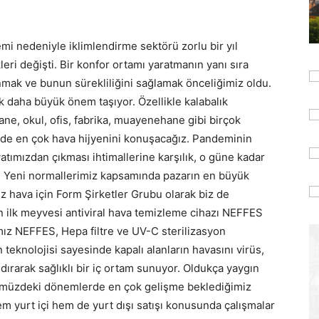
emi nedeniyle iklimlendirme sektörü zorlu bir yıl
ri değişti. Bir konfor ortamı yaratmanın yanı sıra
unmak ve bunun sürekliliğini sağlamak önceliğimiz oldu.
ok daha büyük önem taşıyor. Özellikle kalabalık
ne, okul, ofis, fabrika, muayenehane gibi birçok
erde en çok hava hijyenini konuşacağız. Pandeminin
tımızdan çıkması ihtimallerine karşılık, o güne kadar
. Yeni normallerimiz kapsamında pazarın en büyük
iz hava için Form Şirketler Grubu olarak biz de
zın ilk meyvesi antiviral hava temizleme cihazı NEFFES
ımız NEFFES, Hepa filtre ve UV-C sterilizasyon
teknolojisi sayesinde kapalı alanların havasını virüs,
dırarak sağlıklı bir iç ortam sunuyor. Oldukça yaygın
nümüzdeki dönemlerde en çok gelişme beklediğimiz
m yurt içi hem de yurt dışı satışı konusunda çalışmalar