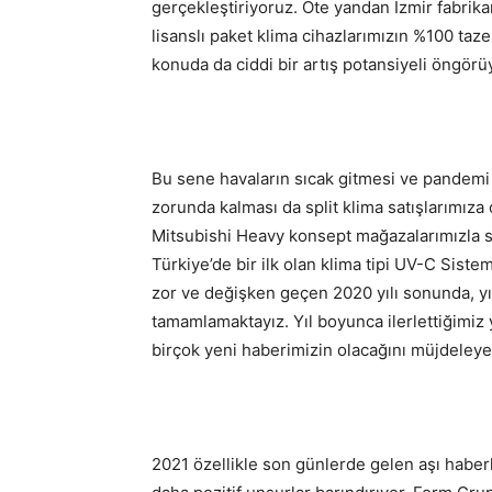
gerçekleştiriyoruz. Öte yandan İzmir fabrik
lisanslı paket klima cihazlarımızın %100 ta
konuda da ciddi bir artış potansiyeli öngörü
Bu sene havaların sıcak gitmesi ve pandem
zorunda kalması da split klima satışlarımıza o
Mitsubishi Heavy konsept mağazalarımızla so
Türkiye’de bir ilk olan klima tipi UV-C Sist
zor ve değişken geçen 2020 yılı sonunda, yıll
tamamlamaktayız. Yıl boyunca ilerlettiğimiz
birçok yeni haberimizin olacağını müjdeleyeb
2021 özellikle son günlerde gelen aşı haberl