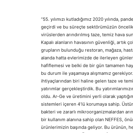
“55. yılımızı kutladığımız 2020 yılında, pand
geçirdi ve bu süreçte sektörümüzün öncelikle
virüslerden arındırılmış taze, temiz hava s
Kapalı alanların havasının güvenliği, artık ç
grupların bulunduğu restoran, mağaza, hasta
alanda hatta evlerimizde de ilerleyen günl
hafiflemesi ve belki de bir gün tamamen haya
bu durum ile yaşamaya alışmamız gerekiyor
ihtiyaçlarından biri haline gelen taze ve tem
yatırımlar gerçekleştirdik. Bu yatırımlarımı
oldu. Ar-Ge ve üretimini yerli olarak yaptığ
sistemleri içeren 4’lü korumaya sahip. Üstün 
bakteri ve zararlı mikroorganizmalardan arın
bir kullanım alanına sahip olan NEFFES, ö
ürünlerimizin başında geliyor. Bu ürünün, he