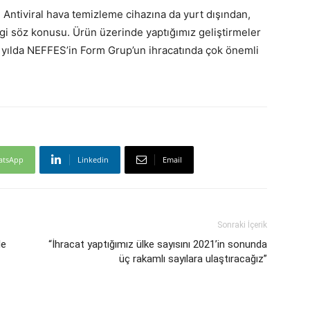
 Antiviral hava temizleme cihazına da yurt dışından,
lgi söz konusu. Ürün üzerinde yaptığımız geliştirmeler
i yılda NEFFES’in Form Grup’un ihracatında çok önemli
atsApp
Linkedin
Email
Sonraki İçerik
le
“İhracat yaptığımız ülke sayısını 2021’in sonunda
üç rakamlı sayılara ulaştıracağız”