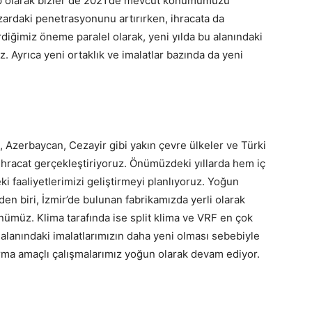
rup olarak bizler de 2021’de mevcut konumumuzu
azardaki penetrasyonunu artırırken, ihracata da
diğimiz öneme paralel olarak, yeni yılda bu alanındaki
. Ayrıca yeni ortaklık ve imalatlar bazında da yeni
, Azerbaycan, Cezayir gibi yakın çevre ülkeler ve Türki
hracat gerçekleştiriyoruz. Önümüzdeki yıllarda hem iç
i faaliyetlerimizi geliştirmeyi planlıyoruz. Yoğun
den biri, İzmir’de bulunan fabrikamızda yerli olarak
nümüz. Klima tarafında ise split klima ve VRF en çok
a alanındaki imalatlarımızın daha yeni olması sebebiyle
ttırma amaçlı çalışmalarımız yoğun olarak devam ediyor.