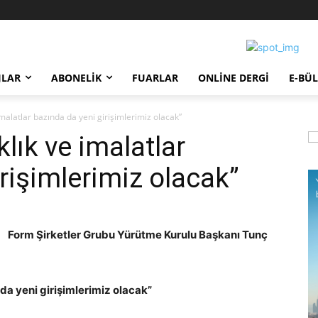
JLAR
ABONELIK
FUARLAR
ONLINE DERGI
E-BÜ
imalatlar bazında da yeni girişimlerimiz olacak”
lık ve imalatlar
rişimlerimiz olacak”
Form Şirketler Grubu Yürütme Kurulu Başkanı Tunç
 da yeni girişimlerimiz olacak”