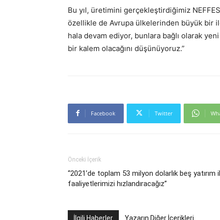
Bu yıl, üretimini gerçekleştirdiğimiz NEFFES
özellikle de Avrupa ülkelerinden büyük bir i
hala devam ediyor, bunlara bağlı olarak yen
bir kalem olacağını düşünüyoruz.”
Facebook
Twitter
Wh
Önceki İçerik
“2021’de toplam 53 milyon dolarlık beş yatırım i
faaliyetlerimizi hızlandıracağız”
İlgili Haberler
Yazarın Diğer İçerikleri