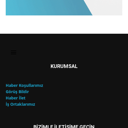
KURUMSAL
Haber Koşullarımız
Görüş Bildir
Haber İlet
İş Ortaklarımız
BİZİMLE İLETİŞİME GEÇİN