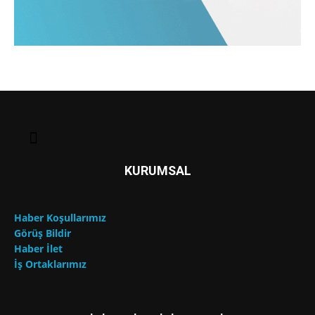
KURUMSAL
Haber Koşullarımız
Görüş Bildir
Haber İlet
İş Ortaklarımız