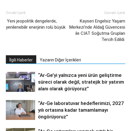
Önceki İçerik
Sonraki İçerik
Yeni jeopolitik dengelerde,
Kayseri Engelsiz Yaşam
yenilenebilir enerjinin rolü büyük
Merkezi’nde Aldağ Güvencesi
ile CIAT Soğutma Grupları
Tercih Edildi.
İlgili Haberler
Yazarın Diğer İçerikleri
“Ar-Ge’yi yalnızca yeni ürün geliştirme
süreci olarak değil, stratejik bir yatırım
alanı olarak görüyoruz”
“Ar-Ge laboratuvar hedeflerimizi, 2027
yılı ortasına kadar tamamlamayı
öngörüyoruz”