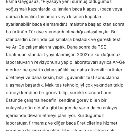
Esma Gaygusuz, “Piyasaya yeni sürmüş olduğumuz
yoğuşmalı kazanlarda kullanılan baca klapesi, (baca veya
duman kanalını tamamen veya kısmen kapatan
ayarlanabilir baca elemanıdır.) imalatına başladıktan sonra
bu ürünün Türkiye standardı olmadığı anlaşılmıştır. Bu
standardın üzerinde çalışmalara başladık ve gerekli test
ve Ar-Ge çalışmalarını yaptık. Daha sonra da TSE
tarafından standart yayınlanmıştır. 2002’de kurduğumuz
laboratuvarın revizyonunu yapıp laboratuvarı ayrıca Ar-Ge
merkezine çevirip daha sağlıklı ve daha güvenilir ürünler
üretmeyi ve daha kesin, hızlı, güvenilir test sonuçlarına
ulaşmayı başardık. Mak-tes teknolojiyi çok yakından takip
etmeyi kendine bir görev bilip, sürekli standartların
üstünde çalışma hedefini kendine görev bilen bir
anlayışla dün olduğu gibi bugün de yarın da bu anlayış
içerisinde devam etmeyi planlıyor. Kurduğumuz
laboratuar, firmamız ve diğer baca üreticilerine hizmet
vermeye devam edecektir. laboratuvarı kurarken çok