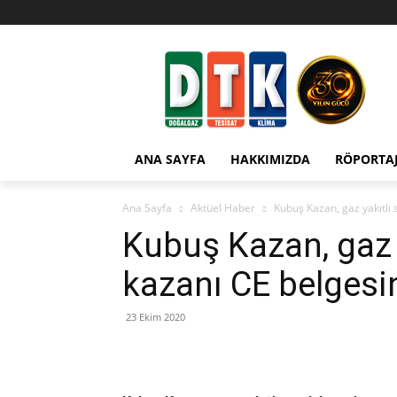
ANA SAYFA
HAKKIMIZDA
RÖPORTA
Ana Sayfa
Aktüel Haber
Kubuş Kazan, gaz yakıtlı 
Kubuş Kazan, gaz 
kazanı CE belgesin
23 Ekim 2020