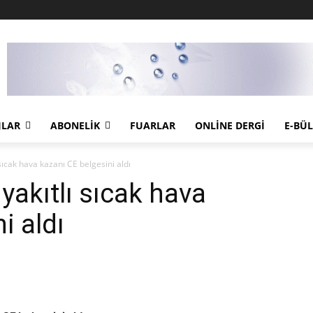
JLAR
ABONELIK
FUARLAR
ONLINE DERGI
E-BÜ
sıcak hava kazanı CE belgesini aldı
yakıtlı sıcak hava
i aldı