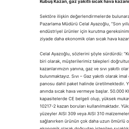
Kubuş Kazan, gaz yakıtlı sıcak hava kazanı
Sektöre ilişkin değerlendirmelerde bulunar
Pazarlama Müdürü Celal Ayazoğlu, “Son yılla
endüstriyel ürünler için kurutma gereksiniml
ziyade daha ekonomik olan sıcak hava kazanl
Celal Ayazoğlu, sözlerini şöyle sürdürdü: “K
biri olarak, müşterilerimiz talepleri doğrultu
kazanlarımızın yanına, gaz ve sıvı yakıtlı ol
bulunmaktayız. Sıvı – Gaz yakıtlı olarak imal
panosu dahil paket halinde üretilmektedir. Ya
anında sıcak hava vermeye başlar. 50.000 
kapasitelerde CE belgeli olup, yüksek muka
10217-2 kazan boruları kullanılmaktadır. Yük
yüzeyler AISI 309 veya AISI 310 malzemeler 
sağlanırken ürünün çok daha uzun ömürlü ol
ekonomik olarak doğrudan istenilen sıcaklık 