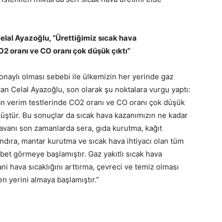
lal Ayazoğlu, “Ürettiğimiz sıcak hava
O2 oranı ve CO oranı çok düşük çıktı”
naylı olması sebebi ile ülkemizin her yerinde gaz
tan Celal Ayazoğlu, son olarak şu noktalara vurgu yaptı:
lan verim testlerinde CO2 oranı ve CO oranı çok düşük
lmüştür. Bu sonuçlar da sıcak hava kazanımızın ne kadar
havanı son zamanlarda sera, gıda kurutma, kağıt
andıra, mantar kurutma ve sıcak hava ihtiyacı olan tüm
ğbet görmeye başlamıştır. Gaz yakıtlı sıcak hava
ani hava sıcaklığını arttırma, çevreci ve temiz olması
 yerini almaya başlamıştır.”