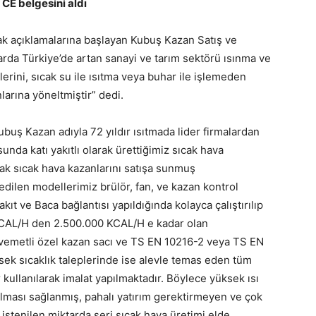
 CE belgesini aldı
ak açıklamalarına başlayan Kubuş Kazan Satış ve
rda Türkiye’de artan sanayi ve tarım sektörü ısınma ve
erini, sıcak su ile ısıtma veya buhar ile işlemeden
arına yöneltmiştir” dedi.
ubuş Kazan adıyla 72 yıldır ısıtmada lider firmalardan
sunda katı yakıtlı olarak ürettiğimiz sıcak hava
arak sıcak hava kazanlarını satışa sunmuş
 edilen modellerimiz brülör, fan, ve kazan kontrol
kıt ve Baca bağlantısı yapıldığında kolayca çalıştırılıp
KCAL/H den 2.500.000 KCAL/H e kadar olan
vemetli özel kazan sacı ve TS EN 10216-2 veya TS EN
sek sıcaklık taleplerinde ise alevle temas eden tüm
kullanılarak imalat yapılmaktadır. Böylece yüksek ısı
ması sağlanmış, pahalı yatırım gerektirmeyen ve çok
istenilen miktarda seri sıcak hava üretimi elde