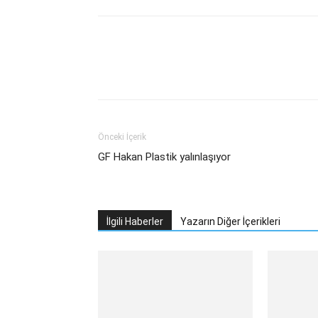
Facebook
Twitter
What
Önceki İçerik
GF Hakan Plastik yalınlaşıyor
İlgili Haberler
Yazarın Diğer İçerikleri