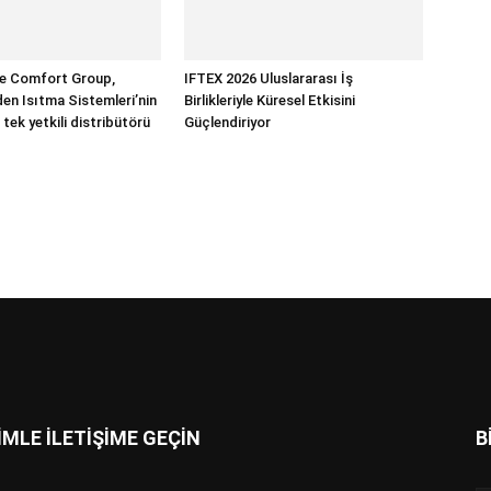
 Comfort Group,
IFTEX 2026 Uluslararası İş
n Isıtma Sistemleri’nin
Birlikleriyle Küresel Etkisini
 tek yetkili distribütörü
Güçlendiriyor
İMLE İLETİŞİME GEÇİN
B