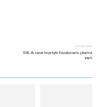
sApp
Linkedin
Email
Sonraki İçerik
İSİB, ilk sanal heyetiyle Kazakistan’a çıkarma
yaptı