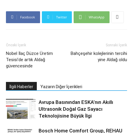
Facebook
Twitter
WhatsApp
Önceki İçerik
Sonraki İçerik
Nobel İlaç Düzce Üretim
Bahçeşehir kolejlerinin tercihi
Tesisi’de artık Aldağ
yine Aldağ oldu
güvencesinde
İlgili Haberler
Yazarın Diğer İçerikleri
Avrupa Basınından ESKA’nın Akıllı
Ultrasonik Doğal Gaz Sayacı
Teknolojisine Büyük İlgi
Bosch Home Comfort Group, REHAU