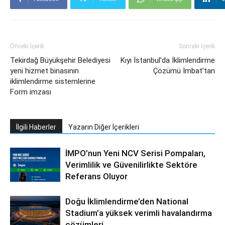
Önceki İçerik
Sonraki İçerik
Tekirdağ Büyükşehir Belediyesi
Kıyı İstanbul’da İklimlendirme
yeni hizmet binasının
Çözümü İmbat’tan
iklimlendirme sistemlerine
Form imzası
İlgili Haberler
Yazarın Diğer İçerikleri
İMPO’nun Yeni NCV Serisi Pompaları,
Verimlilik ve Güvenilirlikte Sektöre
Referans Oluyor
Doğu İklimlendirme’den National
Stadium’a yüksek verimli havalandırma
çözümleri