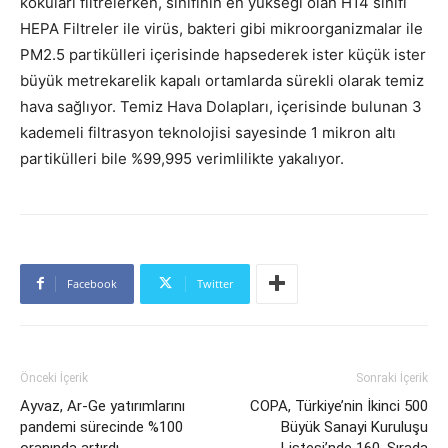
kokuları filtrelerken, sınıfının en yükseği olan H14 sınıfı
HEPA Filtreler ile virüs, bakteri gibi mikroorganizmalar ile
PM2.5 partikülleri içerisinde hapsederek ister küçük ister
büyük metrekarelik kapalı ortamlarda sürekli olarak temiz
hava sağlıyor. Temiz Hava Dolapları, içerisinde bulunan 3
kademeli filtrasyon teknolojisi sayesinde 1 mikron altı
partikülleri bile %99,995 verimlilikte yakalıyor.
Facebook
Twitter
Önceki İçerik
Sonraki İçerik
Ayvaz, Ar-Ge yatırımlarını
COPA, Türkiye’nin İkinci 500
pandemi sürecinde %100
Büyük Sanayi Kuruluşu
oranında artırdı
Listesi’nde 160. Sırada