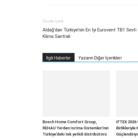
Önceki İçerik
Aldağ’dan Türkiye’nin En İyi Eurovent TB1 Sınıfı
Klima Santrali
İlgili Haberler
Yazarın Diğer İçerikleri
Bosch Home Comfort Group,
IFTEX 2026 
REHAU Yerden Isıtma Sistemleri’nin
Birlikleriyle
Türkiye’deki tek yetkili distribütörü
Güçlendiriy