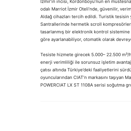
İzmir’in incisi, Kordonboyu’nun en müstesna 
odalı Marriot İzmir Oteli’nde, güvenilir, veri
Aldağ cihazları tercih edildi. Turistik tes
Santrallerinde hermetik scroll kompresörler 
tasarlanmış bir elektronik kontrol sistemin
göre ayarlanabiliyor, otomatik olarak devreye
Tesiste hizmete girecek 5.000– 22.500 m³/h h
enerji verimliliği ile sorunsuz işletim avant
çatısı altında Türkiye’deki faaliyetlerini sü
oyuncularından CIAT’n markasını taşıyan Majo
POWERCIAT LX ST 1108A serisi soğutma grupl
Facebook
Twitter
Wh