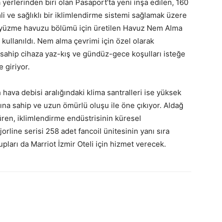
yerlerinden biri olan Pasaport’ta yeni inşa edilen, 160
mli ve sağlıklı bir iklimlendirme sistemi sağlamak üzere
isin yüzme havuzu bölümü için üretilen Havuz Nem Alma
kullanıldı. Nem alma çevrimi için özel olarak
e sahip cihaza yaz-kış ve gündüz-gece koşulları isteğe
 giriyor.
ava debisi aralığındaki klima santralleri ise yüksek
ajına sahip ve uzun ömürlü oluşu ile öne çıkıyor. Aldağ
rdüren, iklimlendirme endüstrisinin küresel
rline serisi 258 adet fancoil ünitesinin yanı sıra
arı da Marriot İzmir Oteli için hizmet verecek.
atsApp
Linkedin
Email