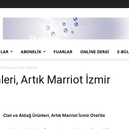
JLAR
ABONELIK
FUARLAR
ONLINE DERGI
E-BÜ
tık Marriot İzmir Otel’de
eri, Artık Marriot İzmir
Ciat ve Aldağ Ürünleri, Artık Marriot İzmir Otel’de