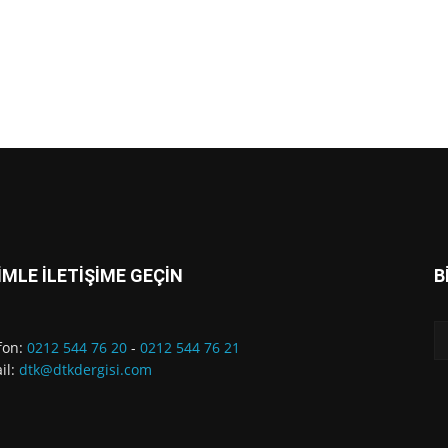
İMLE İLETİŞİME GEÇİN
B
fon:
0212 544 76 20
-
0212 544 76 21
il:
dtk@dtkdergisi.com