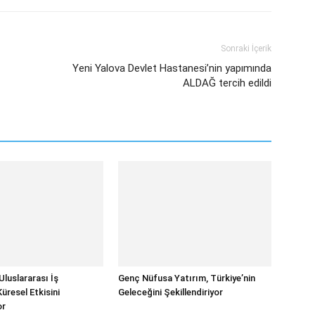
Sonraki İçerik
Yeni Yalova Devlet Hastanesi’nin yapımında
ALDAĞ tercih edildi
Uluslararası İş
Genç Nüfusa Yatırım, Türkiye’nin
 Küresel Etkisini
Geleceğini Şekillendiriyor
or