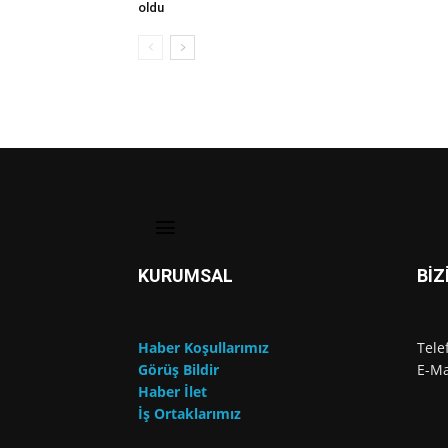
oldu
KURUMSAL
BİZ
Haber Koşullarımız
Tele
Görüş Bildir
E-Ma
Haber İlet
İş Ortaklarımız