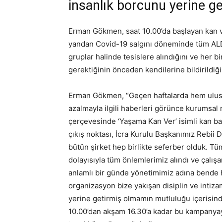
insanlık borcunu yerine g
Erman Gökmen, saat 10.00’da başlayan kan v
yandan Covid-19 salgını döneminde tüm ALDA
gruplar halinde tesislere alındığını ve her b
gerektiğinin önceden kendilerine bildirildiğin
Erman Gökmen, “Geçen haftalarda hem ulus
azalmayla ilgili haberleri görünce kurumsal
çerçevesinde ‘Yaşama Kan Ver’ isimli kan ba
çıkış noktası, İcra Kurulu Başkanımız Rebii
bütün şirket hep birlikte seferber olduk. Tüm
dolayısıyla tüm önlemlerimiz alındı ve çalışan
anlamlı bir günde yönetimimiz adına bende 
organizasyon bize yakışan disiplin ve intiza
yerine getirmiş olmamın mutluluğu içerisindey
10.00’dan akşam 16.30’a kadar bu kampanyayı 