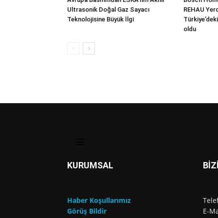
Ultrasonik Doğal Gaz Sayacı
REHAU Yerde
Teknolojisine Büyük İlgi
Türkiye’deki
oldu
KURUMSAL
BİZ
Haber Koşullarımız
Tele
Görüş Bildir
E-Ma