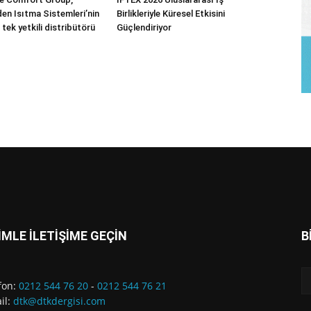
n Isıtma Sistemleri’nin
Birlikleriyle Küresel Etkisini
 tek yetkili distribütörü
Güçlendiriyor
İMLE İLETİŞİME GEÇİN
B
fon:
0212 544 76 20
-
0212 544 76 21
il:
dtk@dtkdergisi.com