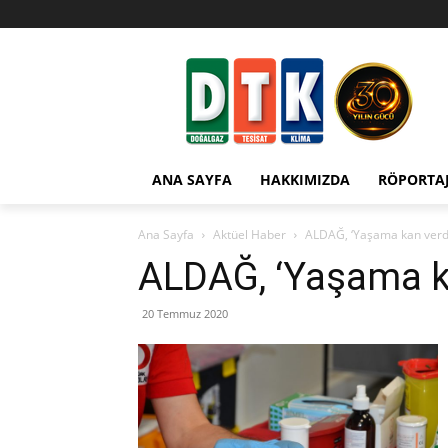
ANA SAYFA
HAKKIMIZDA
RÖPORTA
Ana Sayfa
Aktüel Haber
ALDAĞ, ‘Yaşama kan verd
ALDAĞ, ‘Yaşama k
20 Temmuz 2020