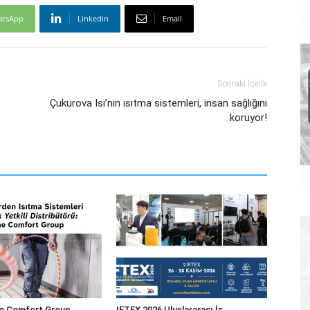
atsApp
Linkedin
Email
Sonraki İçerik
Çukurova Isı’nın ısıtma sistemleri, insan sağlığını
koruyor!
 Comfort Group,
IFTEX 2026 Uluslararası İş