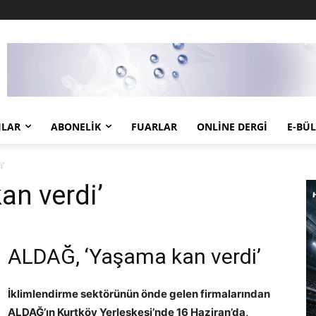
JLAR
ABONELIK
FUARLAR
ONLINE DERGI
E-BÜ
i’
an verdi’
ALDAĞ, ‘Yaşama kan verdi’
İklimlendirme sektörünün önde gelen firmalarından
ALDAĞ’ın Kurtköy Yerleşkesi’nde 16 Haziran’da,