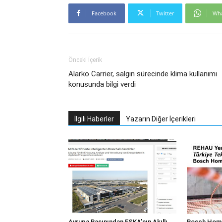
Facebook
Twitter
Wh
Önceki İçerik
Alarko Carrier, salgın sürecinde klima kullanımı
konusunda bilgi verdi
İlgili Haberler
Yazarın Diğer İçerikleri
Avrupa Basınından ESKA’nın Akıllı
Bosch Home