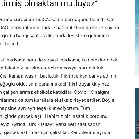
etirmiş olmaktan mutluyuz”
erme sürecinin 16.30’a kadar sürdüğünü belirtti. Öte
Ğ mensuplarının farklı saat aralıklarında ve az sayıda
ir gruba hangi saat aralıklarında tesislere gelmeleri
i belirtti.
al medyada hem de sosyal medyada, kan stoklarındaki
 refleksimiz harekete geçti ve sosyal sorumluluk
ğışı kampanyasını başlattık. Fikrinve kampanya adının
 Dağoğlu oldu, ama buna mukabil fikri duyar duymaz
 çalışanlarımız eksiksiz katıldılar. Covid-19 salgını
larımız da tüm kurallara eksiksiz riayet ettiler. Böyle
hepsine ayrı ayrı teşekkür ediyorum. Tüm
m içinde gerçekleşti. Hepimiz bir insanlık borcunu
iz. Ayrıca Türk Kızılay’ı yetkilileri saat sabah
gerçekleştirmek için çalıştılar. Kendilerine ayrıca