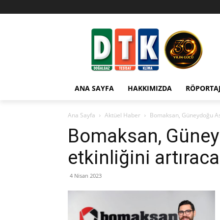
ANA SAYFA
HAKKIMIZDA
RÖPORTA
Ana Sayfa
Aktüel Haber
Bomaksan, Güneydoğu Asya
Bomaksan, Güney
etkinliğini artırac
4 Nisan 2023