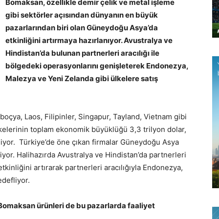
Bomaksan, özellikle demir çelik ve metal işleme
gibi sektörler açısından dünyanın en büyük
pazarlarından biri olan
Güneydoğu Asya’da
etkinliğini artırmaya hazırlanıyor. Avustralya ve
Hindistan’da bulunan partnerleri aracılığı ile
bölgedeki operasyonlarını genişleterek Endonezya,
Malezya ve Yeni Zelanda gibi ülkelere satış
ya, Laos, Filipinler, Singapur, Tayland, Vietnam gibi
elerinin toplam ekonomik büyüklüğü 3,3 trilyon dolar,
iyor. Türkiye’de öne çıkan firmalar Güneydoğu Asya
eliyor. Halihazırda Avustralya ve Hindistan’da partnerleri
nliğini artırarak partnerleri aracılığıyla Endonezya,
defliyor.
omaksan ürünleri de bu pazarlarda faaliyet