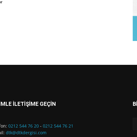
or
İMLE İLETİŞİME GEÇİN
B
fon:
0212 544 76 20
-
0212 544 76 21
il:
dtk@dtkdergisi.com