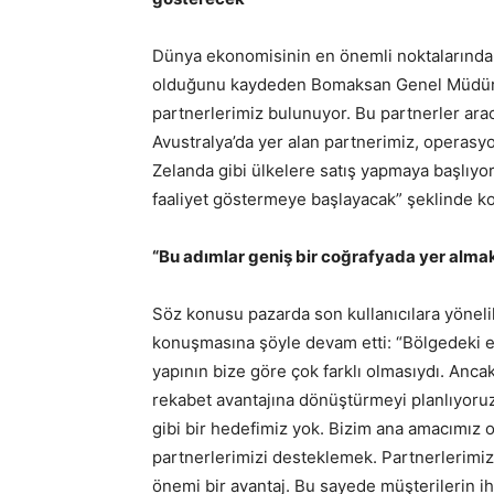
Dünya ekonomisinin en önemli noktalarından
olduğunu kaydeden Bomaksan Genel Müdürü 
partnerlerimiz bulunuyor. Bu partnerler arac
Avustralya’da yer alan partnerimiz, operas
Zelanda gibi ülkelere satış yapmaya başlıy
faaliyet göstermeye başlayacak” şeklinde k
“Bu adımlar geniş bir coğrafyada yer almak
Söz konusu pazarda son kullanıcılara yöneli
konuşmasına şöyle devam etti: “Bölgedeki 
yapının bize göre çok farklı olmasıydı. Anca
rekabet avantajına dönüştürmeyi planlıyoru
gibi bir hedefimiz yok. Bizim ana amacımız o
partnerlerimizi desteklemek. Partnerlerimizin
önemi bir avantaj. Bu sayede müşterilerin ih