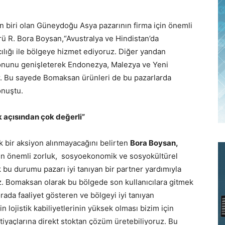
 biri olan Güneydoğu Asya pazarının firma için önemli
R. Bora Boysan,“Avustralya ve Hindistan’da
ılığı ile bölgeye hizmet ediyoruz. Diğer yandan
yonunu genişleterek Endonezya, Malezya ve Yeni
or. Bu sayede Bomaksan ürünleri de bu pazarlarda
onuştu.
 açısından çok değerli”
k bir aksiyon alınmayacağını belirten
Bora Boysan,
en önemli zorluk, sosyoekonomik ve sosyokültürel
k bu durumu pazarı iyi tanıyan bir partner yardımıyla
z. Bomaksan olarak bu bölgede son kullanıcılara gitmek
rada faaliyet gösteren ve bölgeyi iyi tanıyan
 lojistik kabiliyetlerinin yüksek olması bizim için
tiyaçlarına direkt stoktan çözüm üretebiliyoruz. Bu