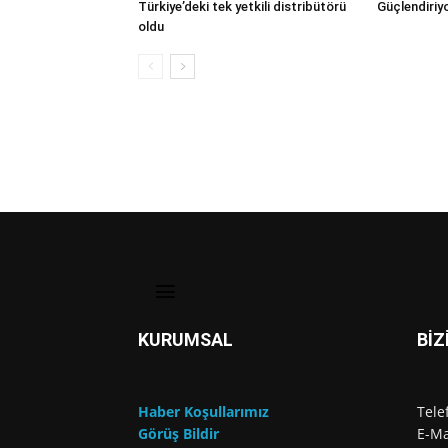
Türkiye’deki tek yetkili distribütörü
Güçlendiriy
oldu
KURUMSAL
BİZ
Haber Koşullarımız
Tele
Görüş Bildir
E-Ma