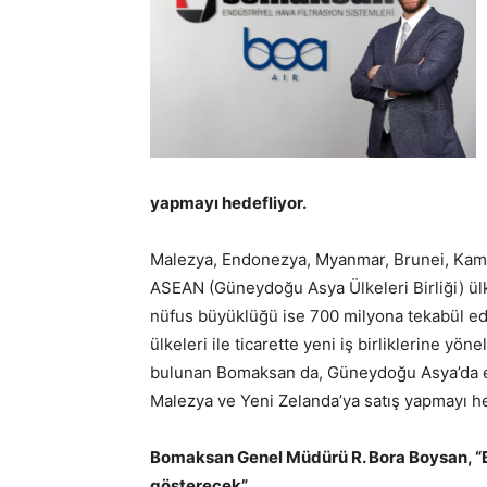
yapmayı hedefliyor.
Malezya, Endonezya, Myanmar, Brunei, Kamboç
ASEAN (Güneydoğu Asya Ülkeleri Birliği) ülk
nüfus büyüklüğü ise 700 milyona tekabül ed
ülkeleri ile ticarette yeni iş birliklerine yön
bulunan Bomaksan da, Güneydoğu Asya’da etki
Malezya ve Yeni Zelanda’ya satış yapmayı he
Bomaksan Genel Müdürü R. Bora Boysan, “B
gösterecek”