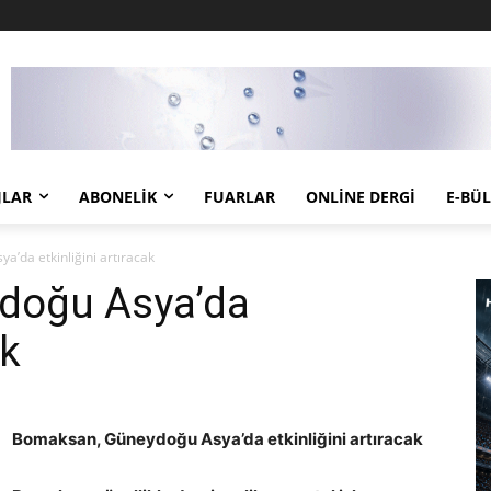
JLAR
ABONELIK
FUARLAR
ONLINE DERGI
E-BÜ
’da etkinliğini artıracak
doğu Asya’da
ak
Bomaksan, Güneydoğu Asya’da etkinliğini artıracak