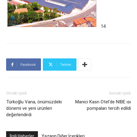
14
Facebook
Twitter
Önceki İçerik
Sonraki İçerik
Türkoğlu Vana, önümüzdeki
Manici Kasrı Otel’de NIBE ısı
dönemi ve yeni ürünleri
pompaları tercih edildi
değerlendirdi
İlgili Haberler
Yazarın Diğer İçerikleri