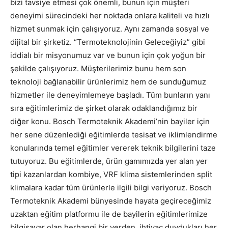
bizi tavsiye etmesi çok önemli, bunun için müşteri
deneyimi sürecindeki her noktada onlara kaliteli ve hızlı
hizmet sunmak için çalışıyoruz. Aynı zamanda sosyal ve
dijital bir şirketiz. “Termoteknolojinin Geleceğiyiz” gibi
iddialı bir misyonumuz var ve bunun için çok yoğun bir
şekilde çalışıyoruz. Müşterilerimiz bunu hem son
teknoloji bağlanabilir ürünlerimiz hem de sunduğumuz
hizmetler ile deneyimlemeye başladı. Tüm bunların yanı
sıra eğitimlerimiz de şirket olarak odaklandığımız bir
diğer konu. Bosch Termoteknik Akademi’nin bayiler için
her sene düzenlediği eğitimlerde tesisat ve iklimlendirme
konularında temel eğitimler vererek teknik bilgilerini taze
tutuyoruz. Bu eğitimlerde, ürün gamımızda yer alan yer
tipi kazanlardan kombiye, VRF klima sistemlerinden split
klimalara kadar tüm ürünlerle ilgili bilgi veriyoruz. Bosch
Termoteknik Akademi bünyesinde hayata geçireceğimiz
uzaktan eğitim platformu ile de bayilerin eğitimlerimize
bilgisayar olan herhangi bir yerden, ihtiyaç duydukları her