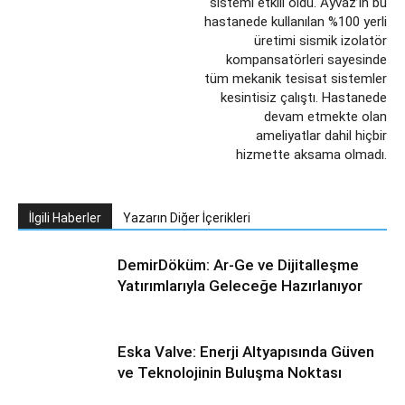
sistemi etkili oldu. Ayvaz’ın bu
hastanede kullanılan %100 yerli
üretimi sismik izolatör
kompansatörleri sayesinde
tüm mekanik tesisat sistemler
kesintisiz çalıştı. Hastanede
devam etmekte olan
ameliyatlar dahil hiçbir
hizmette aksama olmadı.
İlgili Haberler
Yazarın Diğer İçerikleri
DemirDöküm: Ar-Ge ve Dijitalleşme
Yatırımlarıyla Geleceğe Hazırlanıyor
Eska Valve: Enerji Altyapısında Güven
ve Teknolojinin Buluşma Noktası