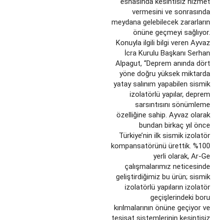
esnasında kesintisiz hizmet
vermesini ve sonrasında
meydana gelebilecek zararların
önüne geçmeyi sağlıyor.
Konuyla ilgili bilgi veren Ayvaz
İcra Kurulu Başkanı Serhan
Alpagut, “Deprem anında dört
yöne doğru yüksek miktarda
yatay salınım yapabilen sismik
izolatörlü yapılar, deprem
sarsıntısını sönümleme
özelliğine sahip. Ayvaz olarak
bundan birkaç yıl önce
Türkiye’nin ilk sismik izolatör
kompansatörünü ürettik. %100
yerli olarak, Ar-Ge
çalışmalarımız neticesinde
geliştirdiğimiz bu ürün; sismik
izolatörlü yapıların izolatör
geçişlerindeki boru
kırılmalarının önüne geçiyor ve
tesisat sistemlerinin kesintisiz