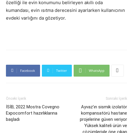
özelliği ile evin konumunu belirleyen akıllı oda
kumandası, evin ısıtma derecesini ayarlarken kullanıcının
evdeki varlığını da gözetiyor.
Facebook
Twitter
WhatsApp
Önceki İçerik
Sonraki İçerik
İSİB, 2022 Mostra Covegno
Ayvaz’ın sismik izolatör
Expocomfort hazırlıklarına
kompansatörü hastane
başladı
projelerine güven veriyor
Yüksek kaliteli ürün ve
çözümleriyle öne çıkan