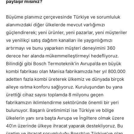
paylaşır mısınız?
Büyüme planımız çerçevesinde Türkiye ve sorumluluk
alanımızdaki diğer ülkelerde mevcut varlığımızı
güçlendirerek; yeni ürünler, yeni pazarlar, yeni müşteriler
ve yenilikçi satış dağıtım kanalları ile yaygınlığımızı
artırmayı ve bunu yaparken müşteri deneyimini 360
derece her alanda mükemmelleştirmeyi hedefliyoruz.
Bilindiği gibi Bosch Termoteknik’in Avrupa’da en büyük
kombi fabrikası olan Manisa fabrikamızda her yıl 800.000
adetten fazla kombi üreterek ülkemiz ve dünyada birçok
aileye ısıtma konforu sağlıyoruz. Kuruluşundan bu yana
ürettiği cihaz sayısı toplamda 8 milyonu geçen
fabrikamızın iklimlendirme sektöründe önemli bir yeri
bulunuyor. Başarılı üretimimizi ise Türkiye ve bölge
ülkelerin yanı sıra başta Avrupa ve İngiltere olmak üzere
40’ın üzerinde ülkeye ihracat yaparak destekliyoruz. Bu
üretim ve ihracat sorumluluğu Bosch’un Türkiye’ye olan