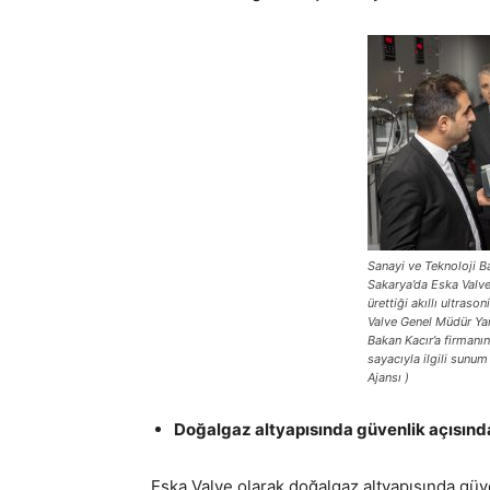
Sanayi ve Teknoloji B
Sakarya’da Eska Valve 
ürettiği akıllı ultraso
Valve Genel Müdür Yar
Bakan Kacır’a firmanın
sayacıyla ilgili sunu
Ajansı )
Doğalgaz altyapısında güvenlik açısından
Eska Valve olarak doğalgaz altyapısında güve