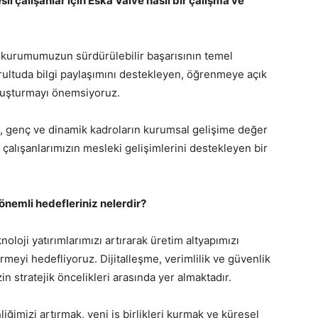
l çalışanlar için Eska Valve nasıl bir çalışma ve
ni kurumumuzun sürdürülebilir başarısının temel
rultuda bilgi paylaşımını destekleyen, öğrenmeye açık
oluşturmayı önemsiyoruz.
n, genç ve dinamik kadroların kurumsal gelişime değer
; çalışanlarımızın mesleki gelişimlerini destekleyen bir
önemli hedefleriniz nelerdir?
oji yatırımlarımızı artırarak üretim altyapımızı
meyi hedefliyoruz. Dijitalleşme, verimlilik ve güvenlik
in stratejik öncelikleri arasında yer almaktadır.
iğimizi artırmak, yeni iş birlikleri kurmak ve küresel