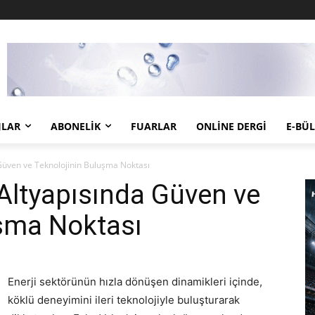
JLAR
ABONELIK
FUARLAR
ONLINE DERGI
E-BÜ
 Güven ve Teknolojinin Buluşma Noktası
 Altyapısında Güven ve
uşma Noktası
Enerji sektörünün hızla dönüşen dinamikleri içinde,
köklü deneyimini ileri teknolojiyle buluşturarak