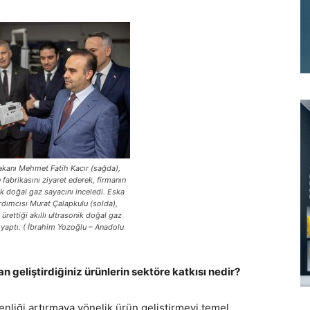
akanı Mehmet Fatih Kacır (sağda),
fabrikasını ziyaret ederek, firmanın
nik doğal gaz sayacını inceledi. Eska
dımcısı Murat Çalapkulu (solda),
 ürettiği akıllı ultrasonik doğal gaz
m yaptı. ( İbrahim Yozoğlu – Anadolu
 geliştirdiğiniz ürünlerin sektöre katkısı nedir?
nliği artırmaya yönelik ürün geliştirmeyi temel