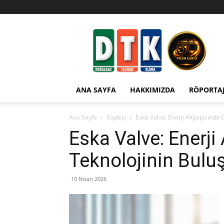
ANA SAYFA
HAKKIMIZDA
RÖPORTA
Ana Sayfa
Söyleşi
Eska Valve: Enerji Altyapısında
Eska Valve: Enerji
Teknolojinin Bul
10 Nisan 2026