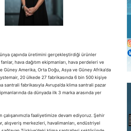
dünya çapında üretimini gerçekleştirdiği ürünler
 fanlar, hava dağıtım ekipmanları, hava perdeleri ve
 ve Güney Amerika, Orta Doğu, Asya ve Güney Afrika’da
stemair, 20 ülkede 27 fabrikasında 6 bin 500 kişiye
 santrali fabrikasıyla Avrupa’da klima santrali pazar
ekipmanlarında da dünyada ilk 3 marka arasında yer
n çalışanımızla faaliyetimize devam ediyoruz. Şehir
r, alışveriş merkezleri, havalimanları, endüstriyel
i sağlayan Türkiye’deki klima santralleri sektöründe