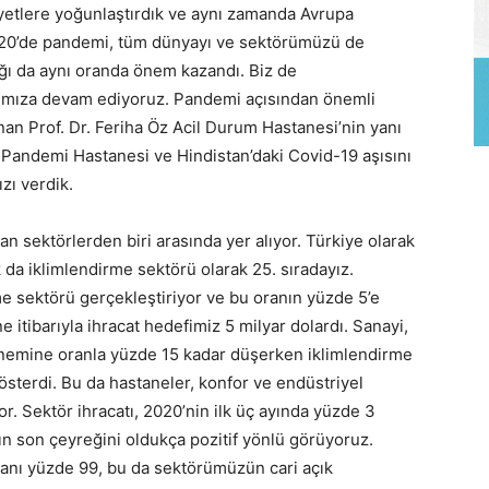
yetlere yoğunlaştırdık ve aynı zamanda Avrupa
2020’de pandemi, tüm dünyayı ve sektörümüzü de
ığı da aynı oranda önem kazandı. Biz de
ımıza devam ediyoruz. Pandemi açısından önemli
an Prof. Dr. Feriha Öz Acil Durum Hastanesi’nin yanı
 Pandemi Hastanesi ve Hindistan’daki Covid-19 aşısını
zı verdik.
n sektörlerden biri arasında yer alıyor. Türkiye olarak
 da iklimlendirme sektörü olarak 25. sıradayız.
me sektörü gerçekleştiriyor ve bu oranın yüzde 5’e
 itibarıyla ihracat hedefimiz 5 milyar dolardı. Sanayi,
dönemine oranla yüzde 15 kadar düşerken iklimlendirme
sterdi. Bu da hastaneler, konfor ve endüstriyel
r. Sektör ihracatı, 2020’nin ilk üç ayında yüzde 3
ın son çeyreğini oldukça pozitif yönlü görüyoruz.
ranı yüzde 99, bu da sektörümüzün cari açık