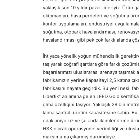
yaklaşık son 10 yıldır pazar lideriyiz. Ürün g
ekipmanları, hava perdeleri ve soğutma ürünl
konfor uygulamaları, endüstriyel uygulamalar
soğutma, otopark havalandırması, renovasyo
havalandırması gibi pek çok farklı alanda ç
İhtiyaca yönelik yoğun mühendislik gerektire
taşıyarak coğrafi şartlara göre farklı çözüml
başarılarımızı uluslararası arenaya taşıma
fabrikamızın yerine kapasiteyi 2,5 katına çık
fabrikasını hayata geçirdik. Bu yeni nesil f
Liderlik” anlamına gelen LEED Gold sertifika
olma özelliğini taşıyor. Yaklaşık 28 bin metr
klima santrali üretim kapasitesine sahip. Bu 
odaklanıyoruz ve şu anda iklimlendirme ürü
HSK olarak operasyonel verimliliği ve ulusl
maksimuma çıkarmış durumdayız.