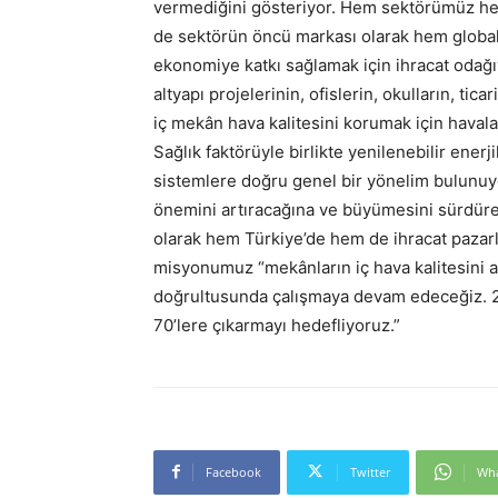
vermediğini gösteriyor. Hem sektörümüz he
de sektörün öncü markası olarak hem global
ekonomiye katkı sağlamak için ihracat od
altyapı projelerinin, ofislerin, okulların, tic
iç mekân hava kalitesini korumak için havala
Sağlık faktörüyle birlikte yenilenebilir enerji
sistemlere doğru genel bir yönelim bulunu
önemini artıracağına ve büyümesini sürdürec
olarak hem Türkiye’de hem de ihracat pazarl
misyonumuz “mekânların iç hava kalitesini a
doğrultusunda çalışmaya devam edeceğiz. 20
70’lere çıkarmayı hedefliyoruz.”
Facebook
Twitter
Wh