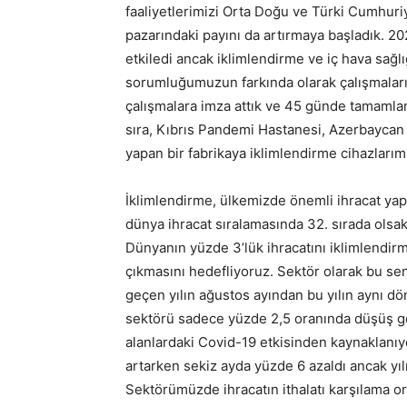
faaliyetlerimizi Orta Doğu ve Türki Cumhuri
pazarındaki payını da artırmaya başladık. 
etkiledi ancak iklimlendirme ve iç hava sağl
sorumluğumuzun farkında olarak çalışmalar
çalışmalara imza attık ve 45 günde tamamlan
sıra, Kıbrıs Pandemi Hastanesi, Azerbaycan
yapan bir fabrikaya iklimlendirme cihazlarımı
İklimlendirme, ülkemizde önemli ihracat yapa
dünya ihracat sıralamasında 32. sırada olsak
Dünyanın yüzde 3’lük ihracatını iklimlendir
çıkmasını hedefliyoruz. Sektör olarak bu sene
geçen yılın ağustos ayından bu yılın aynı 
sektörü sadece yüzde 2,5 oranında düşüş gö
alanlardaki Covid-19 etkisinden kaynaklanıyo
artarken sekiz ayda yüzde 6 azaldı ancak yıl
Sektörümüzde ihracatın ithalatı karşılama o