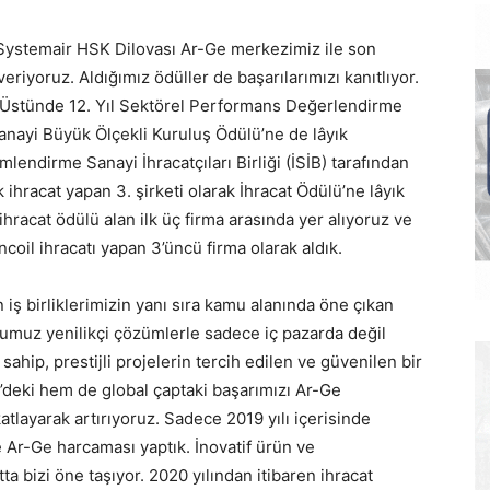
Systemair HSK Dilovası Ar-Ge merkezimiz ile son
eriyoruz. Aldığımız ödüller de başarılarımızı kanıtlıyor.
gi Üstünde 12. Yıl Sektörel Performans Değerlendirme
nayi Büyük Ölçekli Kuruluş Ödülü’ne de lâyık
mlendirme Sanayi İhracatçıları Birliği (İSİB) tarafından
ihracat yapan 3. şirketi olarak İhracat Ödülü’ne lâyık
racat ödülü alan ilk üç firma arasında yer alıyoruz ve
ncoil ihracatı yapan 3’üncü firma olarak aldık.
 iş birliklerimizin yanı sıra kamu alanında öne çıkan
umuz yenilikçi çözümlerle sadece iç pazarda değil
sahip, prestijli projelerin tercih edilen ve güvenilen bir
deki hem de global çaptaki başarımızı Ar-Ge
atlayarak artırıyoruz. Sadece 2019 yılı içerisinde
 Ar-Ge harcaması yaptık. İnovatif ürün ve
 bizi öne taşıyor. 2020 yılından itibaren ihracat