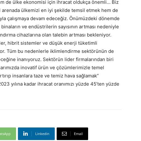
m de ülke ekonomisi için ihracat oldukça önemli… Biz
 arenada ülkemizi en iyi şekilde temsil etmek hem de
ağıyla çalışmaya devam edeceğiz. Önümüzdeki dönemde
ari binaların ve endüstrilerin sayısının artması nedeniyle
ndırma cihazlarına olan talebin artması bekleniyor.
ler, hibrit sistemler ve düşük enerji tüketimli
yor. Tüm bu nedenlerle iklimlendirme sektörünün de
eğine inanıyoruz. Sektörün lider firmalarından biri
arımızda inovatif ürün ve çözümlerimizle temel
rtırıp insanlara taze ve temiz hava sağlamak”
23 yılına kadar ihracat oranımızı yüzde 45’ten yüzde
atsApp
Linkedin
Email