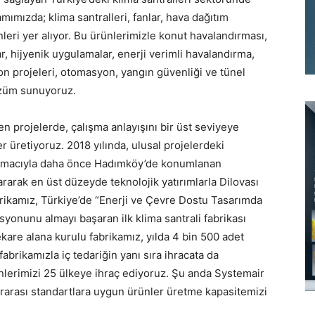
amımızda; klima santralleri, fanlar, hava dağıtım
eri yer alıyor. Bu ürünlerimizle konut havalandırması,
, hijyenik uygulamalar, enerji verimli havalandırma,
n projeleri, otomasyon, yangın güvenliği ve tünel
özüm sunuyoruz.
n projelerde, çalışma anlayışını bir üst seviyeye
er üretiyoruz. 2018 yılında, ulusal projelerdeki
k amacıyla daha önce Hadımköy’de konumlanan
ararak en üst düzeyde teknolojik yatırımlarla Dilovası
abrikamız, Türkiye’de “Enerji ve Çevre Dostu Tasarımda
syonunu almayı başaran ilk klima santrali fabrikası
ekare alana kurulu fabrikamız, yılda 4 bin 500 adet
fabrikamızla iç tedariğin yanı sıra ihracata da
nlerimizi 25 ülkeye ihraç ediyoruz. Şu anda Systemair
ararası standartlara uygun ürünler üretme kapasitemizi