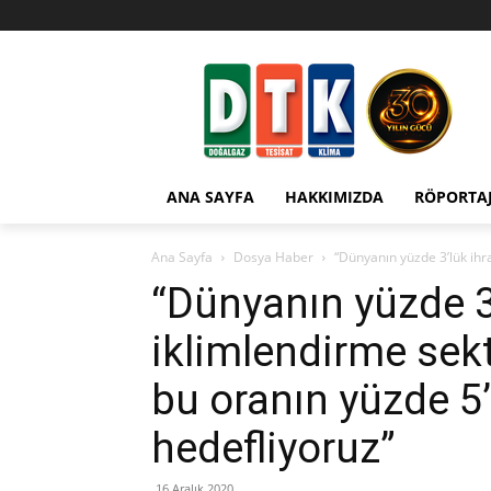
ANA SAYFA
HAKKIMIZDA
RÖPORTA
Ana Sayfa
Dosya Haber
“Dünyanın yüzde 3’lük ihra
“Dünyanın yüzde 3’
iklimlendirme sekt
bu oranın yüzde 5
hedefliyoruz”
16 Aralık 2020