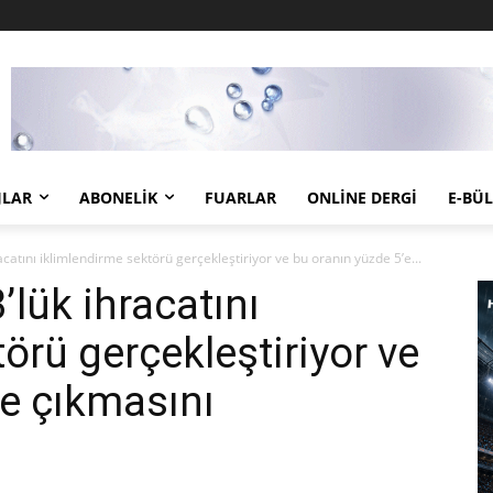
JLAR
ABONELIK
FUARLAR
ONLINE DERGI
E-BÜ
catını iklimlendirme sektörü gerçekleştiriyor ve bu oranın yüzde 5’e...
lük ihracatını
örü gerçekleştiriyor ve
’e çıkmasını