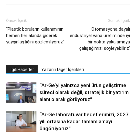
Önceki İçerik
Sonraki İçerik
“Plastik boruların kullanımının
‘Otomasyona dayalı
hemen her alanda giderek
endüstriyel vana üretiminde iyi
yaygınlaştığını gözlemliyoruz”
bir nokta yakalamaya
çalıştığımızı söyleyebiliriz’
İlgili Haberler
Yazarın Diğer İçerikleri
“Ar-Ge’yi yalnızca yeni ürün geliştirme
süreci olarak değil, stratejik bir yatırım
alanı olarak görüyoruz”
“Ar-Ge laboratuvar hedeflerimizi, 2027
yılı ortasına kadar tamamlamayı
öngörüyoruz”