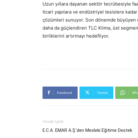
Uzun yıllara dayanan sektör tecrübesiyle fa
ticari yapılara ve endüstriyel tesislere kad
çözümleri sunuyor. Son dönemde büyüyen ekip
daha da güçlendiren TLC Klima, üst segment
birliklerini artırmayı hedefliyor.
Facebook
Twitter
Wh
Önceki İçerik
E.C.A. EMAR A.Ş.’den Mesleki Eğitime Destek