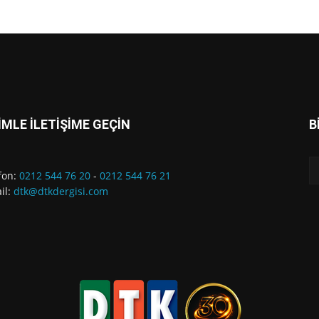
İMLE İLETİŞİME GEÇİN
B
fon:
0212 544 76 20
-
0212 544 76 21
il:
dtk@dtkdergisi.com