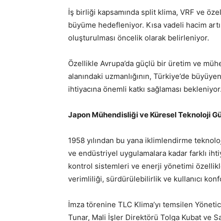
İş birliği kapsamında split klima, VRF ve öze
büyüme hedefleniyor. Kısa vadeli hacim artış
oluşturulması öncelik olarak belirleniyor.
Özellikle Avrupa’da güçlü bir üretim ve mühe
alanındaki uzmanlığının, Türkiye’de büyüye
ihtiyacına önemli katkı sağlaması bekleniyor
Japon Mühendisliği ve Küresel Teknoloji G
1958 yılından bu yana iklimlendirme teknoloji
ve endüstriyel uygulamalara kadar farklı ihti
kontrol sistemleri ve enerji yönetimi özell
verimliliği, sürdürülebilirlik ve kullanıcı ko
İmza törenine TLC Klima’yı temsilen Yöneti
Tunar, Mali İşler Direktörü Tolga Kubat ve S