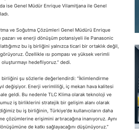
da ise Genel Müdür Enrique Vilamitjana ile Genel
ladı.
Isıtma ve Soğutma Çözümleri Genel Müdürü Enrique
e pazarı ve enerji dönüşüm potansiyeli ile Panasonic
ttığımız bu iş birliğini yalnızca ticari bir ortaklık değil,
görüyoruz. Özellikle ısı pompası ve yüksek verimli
 oluşturmayı hedefliyoruz.” dedi.
birliğini şu sözlerle değerlendirdi: “İklimlendirme
l değişiyor. Enerji verimliliği, iç mekan hava kalitesi
i hale geldi. Bu nedenle TLC Klima olarak teknoloji ve
z iş birliklerini stratejik bir gelişim alanı olarak
ğimiz bu iş birliğinin, Türkiye’de kullanıcıların daha
irme çözümlerine erişimini artıracağına inanıyoruz. Aynı
i dönüşümüne de katkı sağlayacağını düşünüyoruz.”