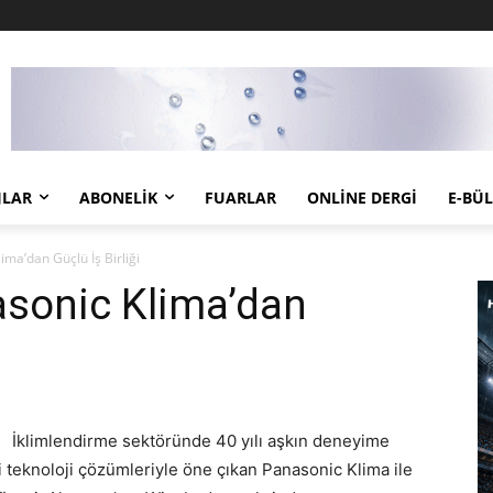
JLAR
ABONELIK
FUARLAR
ONLINE DERGI
E-BÜ
ima’dan Güçlü İş Birliği
asonic Klima’dan
İklimlendirme sektöründe 40 yılı aşkın deneyime
i teknoloji çözümleriyle öne çıkan Panasonic Klima ile