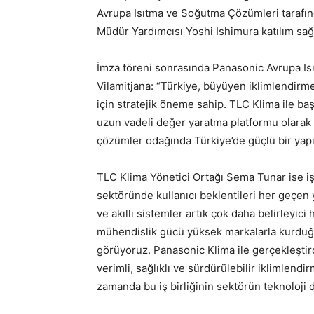
Avrupa Isıtma ve Soğutma Çözümleri tarafın
Müdür Yardımcısı Yoshi Ishimura katılım sağ
İmza töreni sonrasında Panasonic Avrupa 
Vilamitjana: “Türkiye, büyüyen iklimlendirm
için stratejik öneme sahip. TLC Klima ile başla
uzun vadeli değer yaratma platformu olarak 
çözümler odağında Türkiye’de güçlü bir yapı
TLC Klima Yönetici Ortağı Sema Tunar ise iş 
sektöründe kullanıcı beklentileri her geçen yı
ve akıllı sistemler artık çok daha belirleyic
mühendislik gücü yüksek markalarla kurduğumu
görüyoruz. Panasonic Klima ile gerçekleştirdi
verimli, sağlıklı ve sürdürülebilir iklimlend
zamanda bu iş birliğinin sektörün teknoloj