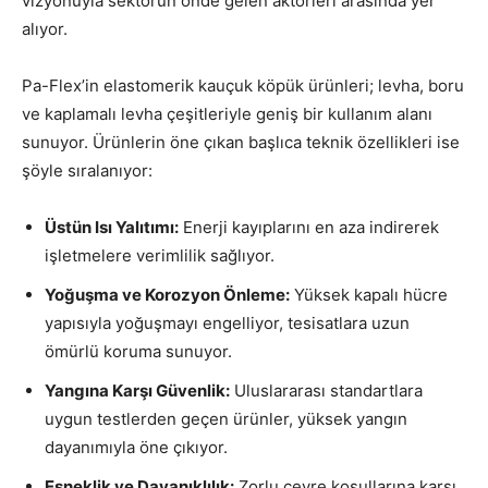
vizyonuyla sektörün önde gelen aktörleri arasında yer
alıyor.
Pa-Flex’in elastomerik kauçuk köpük ürünleri; levha, boru
ve kaplamalı levha çeşitleriyle geniş bir kullanım alanı
sunuyor. Ürünlerin öne çıkan başlıca teknik özellikleri ise
şöyle sıralanıyor:
Üstün Isı Yalıtımı:
Enerji kayıplarını en aza indirerek
işletmelere verimlilik sağlıyor.
Yoğuşma ve Korozyon Önleme:
Yüksek kapalı hücre
yapısıyla yoğuşmayı engelliyor, tesisatlara uzun
ömürlü koruma sunuyor.
Yangına Karşı Güvenlik:
Uluslararası standartlara
uygun testlerden geçen ürünler, yüksek yangın
dayanımıyla öne çıkıyor.
Esneklik ve Dayanıklılık:
Zorlu çevre koşullarına karşı