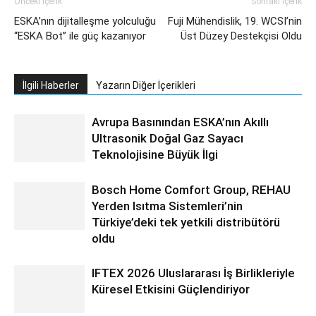
Önceki İçerik
Sonraki İçerik
ESKA’nın dijitalleşme yolculuğu
Fuji Mühendislik, 19. WCSI’nin
“ESKA Bot” ile güç kazanıyor
Üst Düzey Destekçisi Oldu
İlgili Haberler
Yazarın Diğer İçerikleri
Avrupa Basınından ESKA’nın Akıllı
Ultrasonik Doğal Gaz Sayacı
Teknolojisine Büyük İlgi
Bosch Home Comfort Group, REHAU
Yerden Isıtma Sistemleri’nin
Türkiye’deki tek yetkili distribütörü
oldu
IFTEX 2026 Uluslararası İş Birlikleriyle
Küresel Etkisini Güçlendiriyor