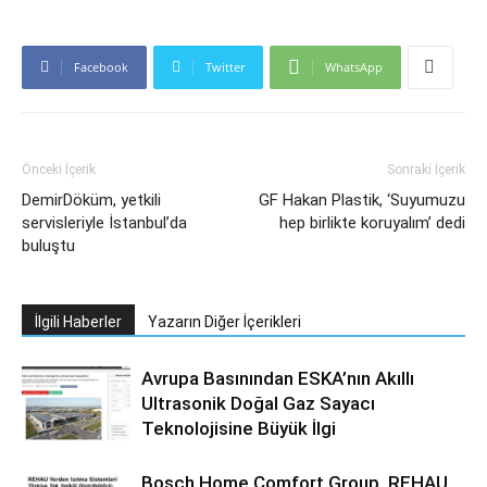
Facebook
Twitter
WhatsApp
Önceki İçerik
Sonraki İçerik
DemirDöküm, yetkili
GF Hakan Plastik, ‘Suyumuzu
servisleriyle İstanbul’da
hep birlikte koruyalım’ dedi
buluştu
İlgili Haberler
Yazarın Diğer İçerikleri
Avrupa Basınından ESKA’nın Akıllı
Ultrasonik Doğal Gaz Sayacı
Teknolojisine Büyük İlgi
Bosch Home Comfort Group, REHAU