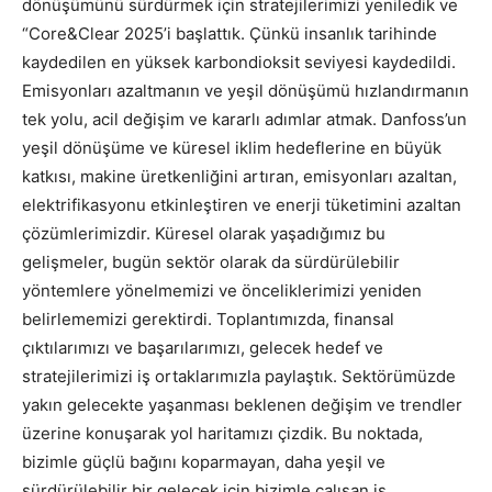
dönüşümünü sürdürmek için stratejilerimizi yeniledik ve
“Core&Clear 2025’i başlattık. Çünkü insanlık tarihinde
kaydedilen en yüksek karbondioksit seviyesi kaydedildi.
Emisyonları azaltmanın ve yeşil dönüşümü hızlandırmanın
tek yolu, acil değişim ve kararlı adımlar atmak. Danfoss’un
yeşil dönüşüme ve küresel iklim hedeflerine en büyük
katkısı, makine üretkenliğini artıran, emisyonları azaltan,
elektrifikasyonu etkinleştiren ve enerji tüketimini azaltan
çözümlerimizdir. Küresel olarak yaşadığımız bu
gelişmeler, bugün sektör olarak da sürdürülebilir
yöntemlere yönelmemizi ve önceliklerimizi yeniden
belirlememizi gerektirdi. Toplantımızda, finansal
çıktılarımızı ve başarılarımızı, gelecek hedef ve
stratejilerimizi iş ortaklarımızla paylaştık. Sektörümüzde
yakın gelecekte yaşanması beklenen değişim ve trendler
üzerine konuşarak yol haritamızı çizdik. Bu noktada,
bizimle güçlü bağını koparmayan, daha yeşil ve
sürdürülebilir bir gelecek için bizimle çalışan iş