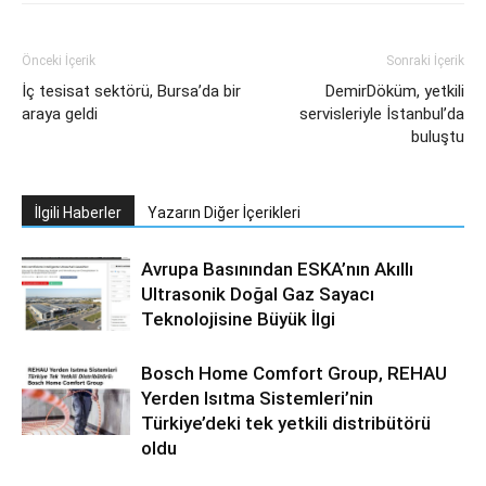
Önceki İçerik
Sonraki İçerik
İç tesisat sektörü, Bursa’da bir
DemirDöküm, yetkili
araya geldi
servisleriyle İstanbul’da
buluştu
İlgili Haberler
Yazarın Diğer İçerikleri
Avrupa Basınından ESKA’nın Akıllı
Ultrasonik Doğal Gaz Sayacı
Teknolojisine Büyük İlgi
Bosch Home Comfort Group, REHAU
Yerden Isıtma Sistemleri’nin
Türkiye’deki tek yetkili distribütörü
oldu