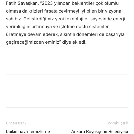
Fatih Savaşkan, “2023 yılından beklentiler çok olumlu
olmasa da krizleri fırsata çevirmeyi iyi bilen bir vizyona
sahibiz. Geliştirdiğimiz yeni teknolojiler sayesinde enerji
verimliliğini artırmaya ve işletme dostu sistemler
üretmeye devam ederek, sıkıntılı dönemleri de başarıyla
geçireceğimizden eminiz” diye ekledi.
Facebook
Twitter
WhatsApp
Link
Önceki İçerik
Sonraki İçerik
Daikin hava temizleme
Ankara Büyükşehir Belediyesi