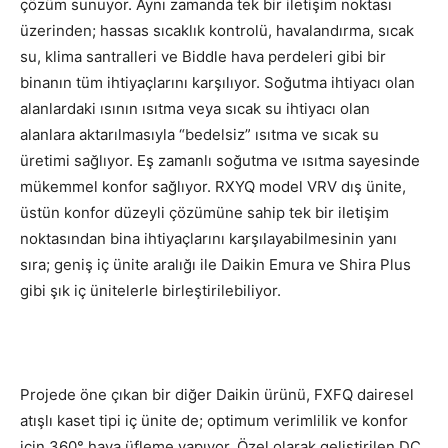
çözüm sunuyor. Aynı zamanda tek bir iletişim noktası
üzerinden; hassas sıcaklık kontrolü, havalandırma, sıcak
su, klima santralleri ve Biddle hava perdeleri gibi bir
binanın tüm ihtiyaçlarını karşılıyor. Soğutma ihtiyacı olan
alanlardaki ısının ısıtma veya sıcak su ihtiyacı olan
alanlara aktarılmasıyla “bedelsiz” ısıtma ve sıcak su
üretimi sağlıyor. Eş zamanlı soğutma ve ısıtma sayesinde
mükemmel konfor sağlıyor. RXYQ model VRV dış ünite,
üstün konfor düzeyli çözümüne sahip tek bir iletişim
noktasından bina ihtiyaçlarını karşılayabilmesinin yanı
sıra; geniş iç ünite aralığı ile Daikin Emura ve Shira Plus
gibi şık iç ünitelerle birleştirilebiliyor.
Projede öne çıkan bir diğer Daikin ürünü, FXFQ dairesel
atışlı kaset tipi iç ünite de; optimum verimlilik ve konfor
için 360° hava üfleme yapıyor. Özel olarak geliştirilen DC