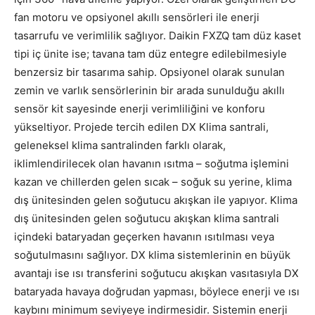
fan motoru ve opsiyonel akıllı sensörleri ile enerji
tasarrufu ve verimlilik sağlıyor. Daikin FXZQ tam düz kaset
tipi iç ünite ise; tavana tam düz entegre edilebilmesiyle
benzersiz bir tasarıma sahip. Opsiyonel olarak sunulan
zemin ve varlık sensörlerinin bir arada sunulduğu akıllı
sensör kit sayesinde enerji verimliliğini ve konforu
yükseltiyor. Projede tercih edilen DX Klima santrali,
geleneksel klima santralinden farklı olarak,
iklimlendirilecek olan havanın ısıtma – soğutma işlemini
kazan ve chillerden gelen sıcak – soğuk su yerine, klima
dış ünitesinden gelen soğutucu akışkan ile yapıyor. Klima
dış ünitesinden gelen soğutucu akışkan klima santrali
içindeki bataryadan geçerken havanın ısıtılması veya
soğutulmasını sağlıyor. DX klima sistemlerinin en büyük
avantajı ise ısı transferini soğutucu akışkan vasıtasıyla DX
bataryada havaya doğrudan yapması, böylece enerji ve ısı
kaybını minimum seviyeye indirmesidir. Sistemin enerji