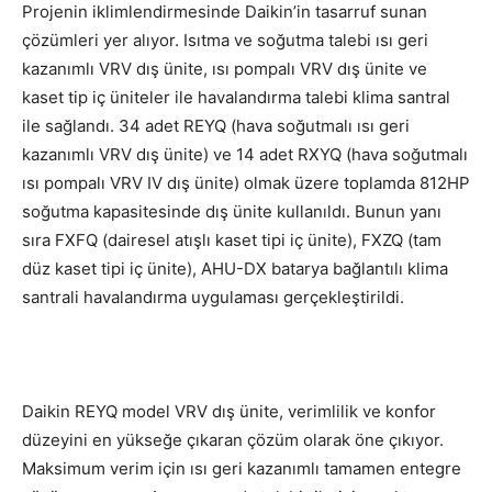
Projenin iklimlendirmesinde Daikin’in tasarruf sunan
çözümleri yer alıyor. Isıtma ve soğutma talebi ısı geri
kazanımlı VRV dış ünite, ısı pompalı VRV dış ünite ve
kaset tip iç üniteler ile havalandırma talebi klima santral
ile sağlandı. 34 adet REYQ (hava soğutmalı ısı geri
kazanımlı VRV dış ünite) ve 14 adet RXYQ (hava soğutmalı
ısı pompalı VRV IV dış ünite) olmak üzere toplamda 812HP
soğutma kapasitesinde dış ünite kullanıldı. Bunun yanı
sıra FXFQ (dairesel atışlı kaset tipi iç ünite), FXZQ (tam
düz kaset tipi iç ünite), AHU-DX batarya bağlantılı klima
santrali havalandırma uygulaması gerçekleştirildi.
Daikin REYQ model VRV dış ünite, verimlilik ve konfor
düzeyini en yükseğe çıkaran çözüm olarak öne çıkıyor.
Maksimum verim için ısı geri kazanımlı tamamen entegre