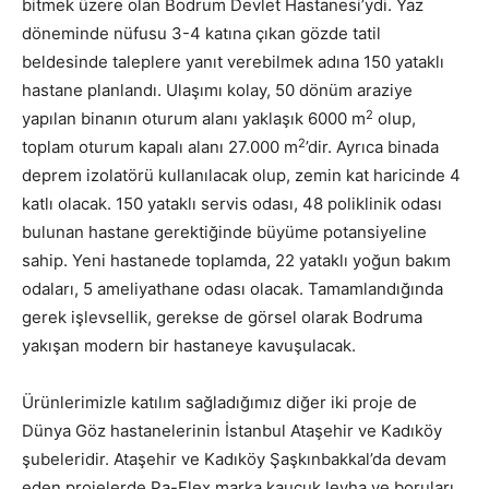
bitmek üzere olan Bodrum Devlet Hastanesi’ydi. Yaz
döneminde nüfusu 3-4 katına çıkan gözde tatil
beldesinde taleplere yanıt verebilmek adına 150 yataklı
hastane planlandı. Ulaşımı kolay, 50 dönüm araziye
2
yapılan binanın oturum alanı yaklaşık 6000 m
olup,
2
toplam oturum kapalı alanı 27.000 m
’dir. Ayrıca binada
deprem izolatörü kullanılacak olup, zemin kat haricinde 4
katlı olacak. 150 yataklı servis odası, 48 poliklinik odası
bulunan hastane gerektiğinde büyüme potansiyeline
sahip. Yeni hastanede toplamda, 22 yataklı yoğun bakım
odaları, 5 ameliyathane odası olacak. Tamamlandığında
gerek işlevsellik, gerekse de görsel olarak Bodruma
yakışan modern bir hastaneye kavuşulacak.
Ürünlerimizle katılım sağladığımız diğer iki proje de
Dünya Göz hastanelerinin İstanbul Ataşehir ve Kadıköy
şubeleridir. Ataşehir ve Kadıköy Şaşkınbakkal’da devam
eden projelerde Pa-Flex marka kauçuk levha ve boruları