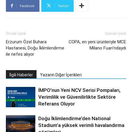
Facebook
Twitter
Önceki İçerik
Sonraki İçerik
Erzurum Özel Buhara
COPA, en yeni ürünleriyle MCE
Hastanesi, Doğu İklimlendirme
Milano Fuarı’ndaydı
ile nefes alıyor
İlgili Haberler
Yazarın Diğer İçerikleri
İMPO’nun Yeni NCV Serisi Pompaları,
Verimlilik ve Güvenilirlikte Sektöre
Referans Oluyor
Doğu İklimlendirme’den National
Stadium’a yüksek verimli havalandırma
çözümleri