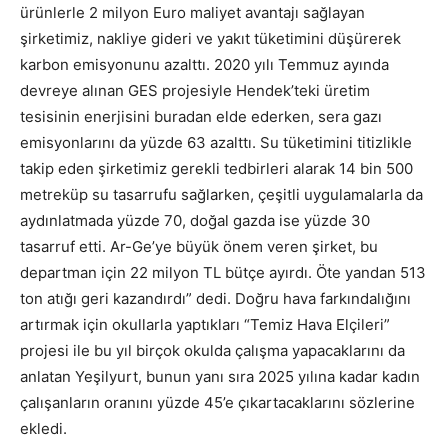
ürünlerle 2 milyon Euro maliyet avantajı sağlayan
şirketimiz, nakliye gideri ve yakıt tüketimini düşürerek
karbon emisyonunu azalttı. 2020 yılı Temmuz ayında
devreye alınan GES projesiyle Hendek’teki üretim
tesisinin enerjisini buradan elde ederken, sera gazı
emisyonlarını da yüzde 63 azalttı. Su tüketimini titizlikle
takip eden şirketimiz gerekli tedbirleri alarak 14 bin 500
metreküp su tasarrufu sağlarken, çeşitli uygulamalarla da
aydınlatmada yüzde 70, doğal gazda ise yüzde 30
tasarruf etti. Ar-Ge’ye büyük önem veren şirket, bu
departman için 22 milyon TL bütçe ayırdı. Öte yandan 513
ton atığı geri kazandırdı” dedi. Doğru hava farkındalığını
artırmak için okullarla yaptıkları “Temiz Hava Elçileri”
projesi ile bu yıl birçok okulda çalışma yapacaklarını da
anlatan Yeşilyurt, bunun yanı sıra 2025 yılına kadar kadın
çalışanların oranını yüzde 45’e çıkartacaklarını sözlerine
ekledi.