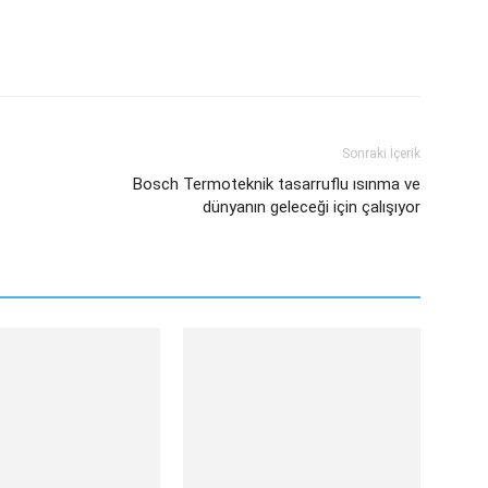
sApp
Linkedin
Email
Sonraki İçerik
Bosch Termoteknik tasarruflu ısınma ve
dünyanın geleceği için çalışıyor