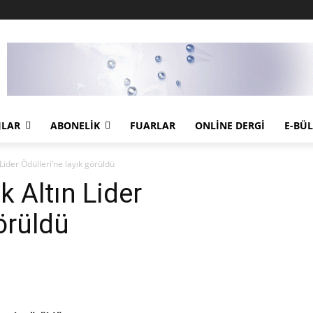
JLAR
ABONELIK
FUARLAR
ONLINE DERGI
E-BÜ
ider Ödülleri’ne layık görüldü
 Altın Lider
görüldü