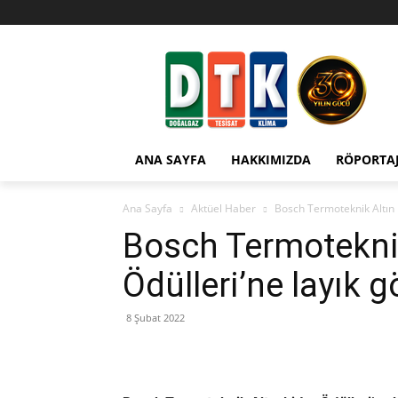
ANA SAYFA
HAKKIMIZDA
RÖPORTA
Ana Sayfa
Aktüel Haber
Bosch Termoteknik Altın L
Bosch Termoteknik
Ödülleri’ne layık 
8 Şubat 2022