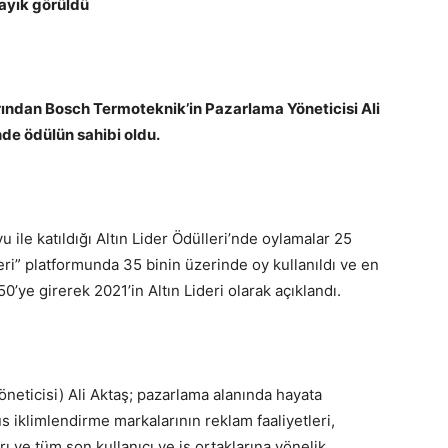
layık görüldü
ndan Bosch Termoteknik’in Pazarlama Yöneticisi Ali
nde ödülün sahibi oldu.
u ile katıldığı Altın Lider Ödülleri’nde oylamalar 25
leri” platformunda 35 binin üzerinde oy kullanıldı ve en
 50’ye girerek 2021’in Altın Lideri olarak açıklandı.
eticisi) Ali Aktaş; pazarlama alanında hayata
s iklimlendirme markalarının reklam faaliyetleri,
rı ve tüm son kullanıcı ve iş ortaklarına yönelik