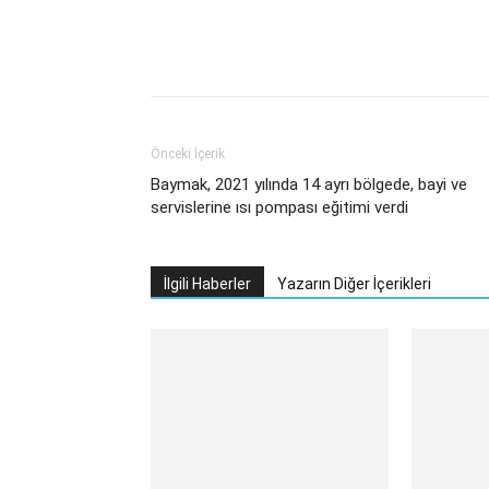
Facebook
Twitter
What
Önceki İçerik
Baymak, 2021 yılında 14 ayrı bölgede, bayi ve
servislerine ısı pompası eğitimi verdi
İlgili Haberler
Yazarın Diğer İçerikleri