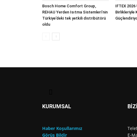
Bosch Home Comfort Group,
IFTEX 2026 
REHAU Yerden Isıtma Sistemleri’nin
Birlikleriyle
Türkiye’deki tek yetkili distribütörü
Güçlendiriy
oldu
KURUMSAL
BİZ
Haber Koşullarımız
Tele
Görüş Bildir
E-Ma