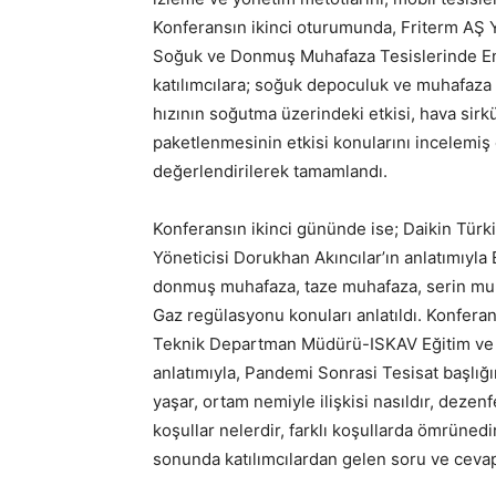
Konferansın ikinci oturumunda, Friterm AŞ Y
Soğuk ve Donmuş Muhafaza Tesislerinde Ener
katılımcılara; soğuk depoculuk ve muhafaza 
hızının soğutma üzerindeki etkisi, hava sir
paketlenmesinin etkisi konularını incelemiş 
değerlendirilerek tamamlandı.
Konferansın ikinci gününde ise; Daikin Tür
Yöneticisi Dorukhan Akıncılar’ın anlatımıyl
donmuş muhafaza, taze muhafaza, serin muha
Gaz regülasyonu konuları anlatıldı. Konfera
Teknik Departman Müdürü-ISKAV Eğitim ve 
anlatımıyla, Pandemi Sonrasi Tesisat başlığı
yaşar, ortam nemiyle ilişkisi nasıldır, dezen
koşullar nelerdir, farklı koşullarda ömrüned
sonunda katılımcılardan gelen soru ve cevap