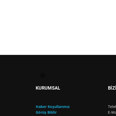
KURUMSAL
BİZ
Haber Koşullarımız
Tele
Görüş Bildir
E-Ma