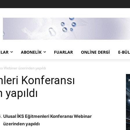
JLAR
ABONELIK
FUARLAR
ONLINE DERGI
E-BÜ
sı Webinar üzerinden yapıldı
nleri Konferansı
 yapıldı
Ulusal İKS Eğitmenleri Konferansı Webinar
üzerinden yapıldı