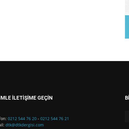
İMLE İLETİŞİME GEÇİN
B
fon:
0212 544 76 20
-
0212 544 76 21
il:
dtk@dtkdergisi.com