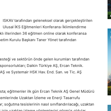
ISKAV tarafından geleneksel olarak gerçekleştirilen
Ulusal İKS Eğitmenleri Konferansı İklimlendirme
rklı illerinden 36 eğitmen online olarak konferansa
etim Kurulu Başkanı Taner Yönet tarafından
steği ve sektörün önde gelen kurumları tarafından
ponsorlukları; Daikin Türkiye AŞ, Ercan Teknik.
 AŞ ve Systemair HSK Hav. End. San. ve Tic. AŞ
sta; eğitmenler ilk gün Ercan Teknik AŞ Genel Müdürü
emlerinde Uzaktan İzleme ve Enerji Tasarrufu
ar; soğutma tesislerinin nasıl sınıflandırılacağı, uzaktan
r için uzaktan izleme yöntemlerini görmüş oldular.