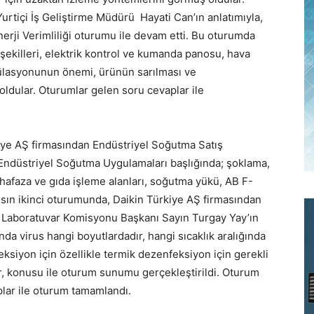
urtiçi İş Geliştirme Müdürü Hayati Can’ın anlatımıyla,
ji Verimliliği oturumu ile devam etti. Bu oturumda
şekilleri, elektrik kontrol ve kumanda panosu, hava
külasyonunun önemi, ürünün sarılması ve
oldular. Oturumlar gelen soru cevaplar ile
kiye AŞ firmasından Endüstriyel Soğutma Satış
a Endüstriyel Soğutma Uygulamaları başlığında; şoklama,
faza ve gıda işleme alanları, soğutma yükü, AB F-
nsın ikinci oturumunda, Daikin Türkiye AŞ firmasından
Laboratuvar Komisyonu Başkanı Sayın Turgay Yay’ın
nda virus hangi boyutlardadır, hangi sıcaklık aralığında
feksiyon için özellikle termik dezenfeksiyon için gerekli
ir, konusu ile oturum sunumu gerçekleştirildi. Oturum
lar ile oturum tamamlandı.