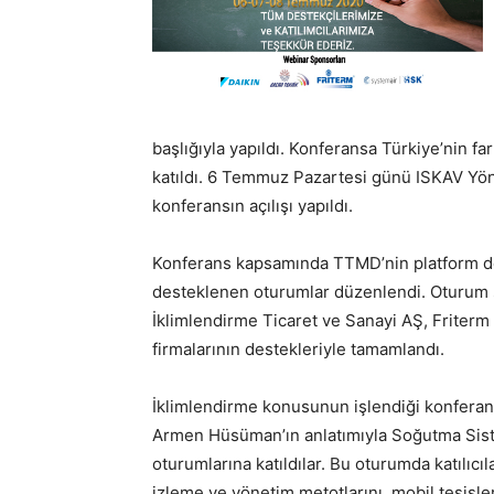
başlığıyla yapıldı. Konferansa Türkiye’nin fa
katıldı. 6 Temmuz Pazartesi günü ISKAV Yön
konferansın açılışı yapıldı.
Konferans kapsamında TTMD’nin platform de
desteklenen oturumlar düzenlendi. Oturum s
İklimlendirme Ticaret ve Sanayi AŞ, Friterm
firmalarının destekleriyle tamamlandı.
İklimlendirme konusunun işlendiği konferan
Armen Hüsüman’ın anlatımıyla Soğutma Sist
oturumlarına katıldılar. Bu oturumda katılıcıl
izleme ve yönetim metotlarını, mobil tesisle