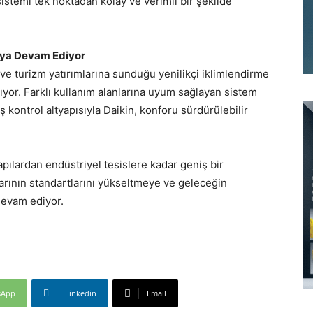
sistemi tek noktadan kolay ve verimli bir şekilde
aya Devam Ediyor
 ve turizm yatırımlarına sunduğu yenilikçi iklimlendirme
ıyor. Farklı kullanım alanlarına uyum sağlayan sistem
ş kontrol altyapısıyla Daikin, konforu sürdürülebilir
yapılardan endüstriyel tesislere kadar geniş bir
rının standartlarını yükseltmeye ve geleceğin
devam ediyor.
sApp
Linkedin
Email