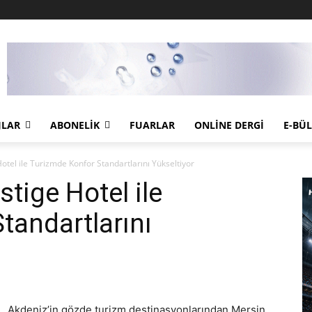
JLAR
ABONELIK
FUARLAR
ONLINE DERGI
E-BÜ
otel ile Turizmde Konfor Standartlarını Yükseltiyor
stige Hotel ile
tandartlarını
Akdeniz’in gözde turizm destinasyonlarından Mersin