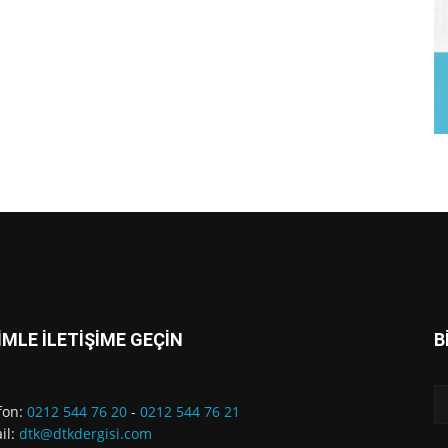
İMLE İLETİŞİME GEÇİN
B
fon:
0212 544 76 20
-
0212 544 76 21
il:
dtk@dtkdergisi.com