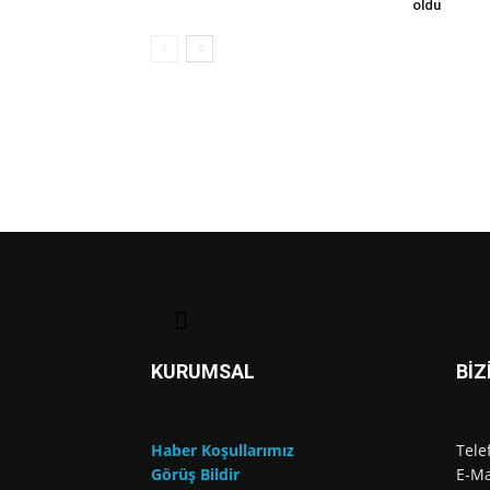
oldu
KURUMSAL
BİZ
Haber Koşullarımız
Tele
Görüş Bildir
E-Ma