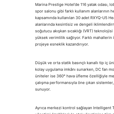
Marina Prestige Hotel’de 116 yatak odası, lob
spor salonu gibi farklı kullanım alanlarının he
kapsamında kullanılan 30 adet RXYQ-U5 Heat
alanlarında kesintisiz ve dengeli iklimlendi
soğutucu akışkan sıcaklığı (VRT) teknolojisi
yüksek verimlilik sağlıyor. Farklı mahallerin 
projeye esneklik kazandırıyor.
Düşük ve orta statik basınçlı kanallı tip iç ü
kolay uygulama imkânı sunarken, DC fan motorl
üniteler ise 360° hava üfleme özelliğiyle me
çalışma performansıyla öne çıkan sistemler, 
sunuyor.
Ayrıca merkezi kontrol sağlayan Intelligent