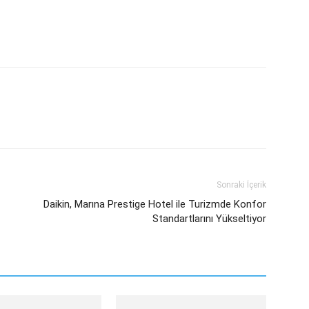
sApp
Linkedin
Email
Sonraki İçerik
Daikin, Marına Prestige Hotel ile Turizmde Konfor
Standartlarını Yükseltiyor