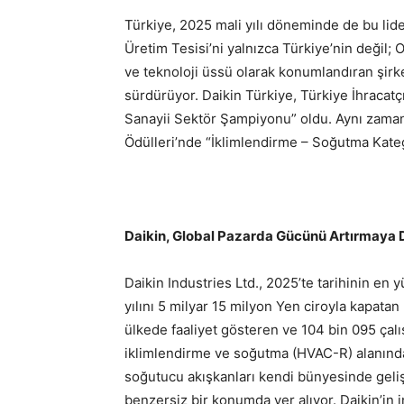
Türkiye, 2025 mali yılı döneminde de bu lid
Üretim Tesisi’ni yalnızca Türkiye’nin değil; 
ve teknoloji üssü olarak konumlandıran şirke
sürdürüyor. Daikin Türkiye, Türkiye İhracatç
Sanayii Sektör Şampiyonu” oldu. Aynı zam
Ödülleri’nde “İklimlendirme – Soğutma Kategor
Daikin, Global Pazarda Gücünü Artırmaya
Daikin Industries Ltd., 2025’te tarihinin en 
yılını 5 milyar 15 milyon Yen ciroyla kapata
ülkede faaliyet gösteren ve 104 bin 095 çalı
iklimlendirme ve soğutma (HVAC-R) alanında
soğutucu akışkanları kendi bünyesinde geliş
benzersiz bir konumda yer alıyor. Daikin’in 