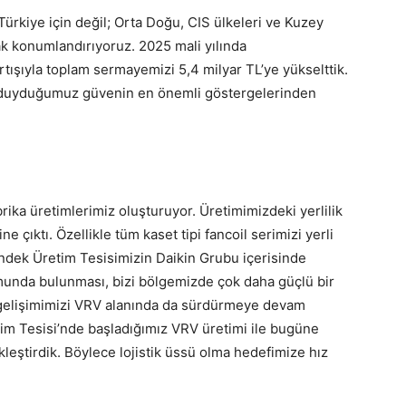
ürkiye için değil; Orta Doğu, CIS ülkeleri ve Kuzey
rak konumlandırıyoruz. 2025 mali yılında
tışıyla toplam sermayemizi 5,4 milyar TL’ye yükselttik.
e duyduğumuz güvenin en önemli göstergelerinden
ika üretimlerimiz oluşturuyor. Üretimimizdeki yerlilik
çıktı. Özellikle tüm kaset tipi fancoil serimizi yerli
dek Üretim Tesisimizin Daikin Grubu içerisinde
munda bulunması, bizi bölgemizde çok daha güçlü bir
i gelişimimizi VRV alanında da sürdürmeye devam
im Tesisi’nde başladığımız VRV üretimi ile bugüne
leştirdik. Böylece lojistik üssü olma hedefimize hız