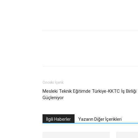
Facebook
Twitter
What
Önceki İçerik
Mesleki Teknik Eğitimde Türkiye-KKTC İş Birliği
Güçleniyor
İlgili Haberler
Yazarın Diğer İçerikleri