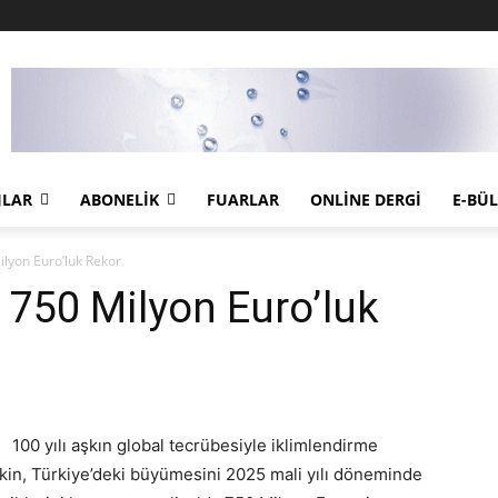
JLAR
ABONELIK
FUARLAR
ONLINE DERGI
E-BÜ
ilyon Euro’luk Rekor
 750 Milyon Euro’luk
100 yılı aşkın global tecrübesiyle iklimlendirme
ikin, Türkiye’deki büyümesini 2025 mali yılı döneminde