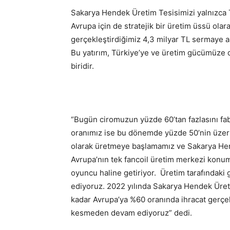
Sakarya Hendek Üretim Tesisimizi yalnızca T
Avrupa için de stratejik bir üretim üssü ola
gerçekleştirdiğimiz 4,3 milyar TL sermaye ar
Bu yatırım, Türkiye’ye ve üretim gücümüz
biridir.
“Bugün ciromuzun yüzde 60’tan fazlasını fabr
oranımız ise bu dönemde yüzde 50’nin üzerine 
olarak üretmeye başlamamız ve Sakarya Hen
Avrupa’nın tek fancoil üretim merkezi konu
oyuncu haline getiriyor. Üretim tarafındak
ediyoruz. 2022 yılında Sakarya Hendek Üret
kadar Avrupa’ya %60 oranında ihracat gerçek
kesmeden devam ediyoruz” dedi.