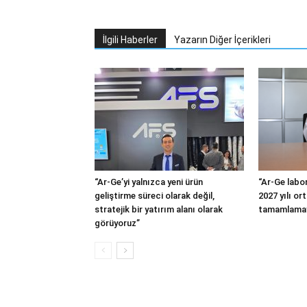
İlgili Haberler
Yazarın Diğer İçerikleri
“Ar-Ge’yi yalnızca yeni ürün
“Ar-Ge labor
geliştirme süreci olarak değil,
2027 yılı or
stratejik bir yatırım alanı olarak
tamamlamay
görüyoruz”