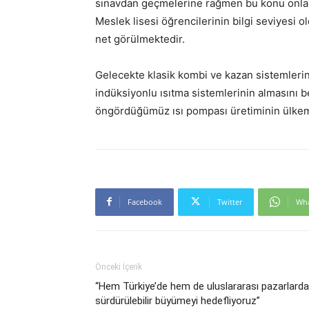
sınavdan geçmelerine rağmen bu konu onlara 
Meslek lisesi öğrencilerinin bilgi seviyesi 
net görülmektedir.
Gelecekte klasik kombi ve kazan sistemlerini
indüksiyonlu ısıtma sistemlerinin almasını 
öngördüğümüz ısı pompası üretiminin ülkem
Facebook
Twitter
Wh
Önceki İçerik
“Hem Türkiye’de hem de uluslararası pazarlarda
sürdürülebilir büyümeyi hedefliyoruz”