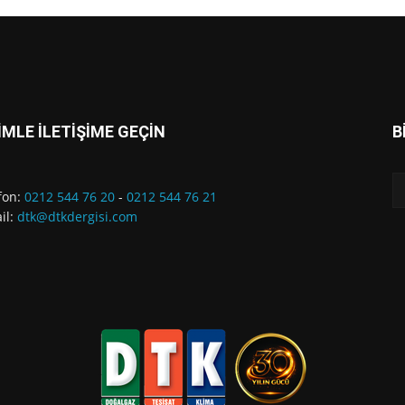
İMLE İLETİŞİME GEÇİN
B
fon:
0212 544 76 20
-
0212 544 76 21
il:
dtk@dtkdergisi.com