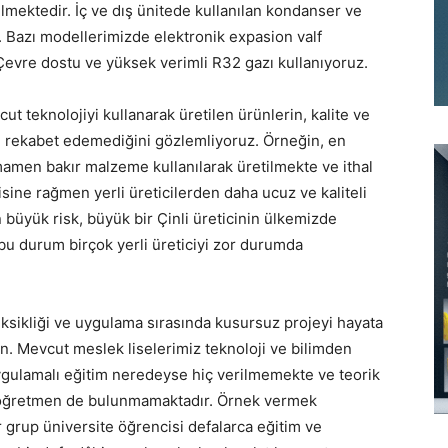
tilmektedir. İç ve dış ünitede kullanılan kondanser ve
 Bazı modellerimizde elektronik expasion valf
 Çevre dostu ve yüksek verimli R32 gazı kullanıyoruz.
t teknolojiyi kullanarak üretilen ürünlerin, kalite ve
le rekabet edemediğini gözlemliyoruz. Örneğin, en
tamamen bakır malzeme kullanılarak üretilmekte ve ithal
ine rağmen yerli üreticilerden daha ucuz ve kaliteli
en büyük risk, büyük bir Çinli üreticinin ülkemizde
bu durum birçok yerli üreticiyi zor durumda
eksikliği ve uygulama sırasında kusursuz projeyi hayata
n. Mevcut meslek liselerimiz teknoloji ve bilimden
ygulamalı eğitim neredeyse hiç verilmemekte ve teorik
li öğretmen de bulunmamaktadır. Örnek vermek
grup üniversite öğrencisi defalarca eğitim ve