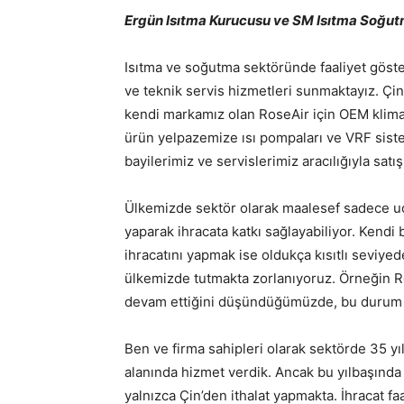
Ergün Isıtma Kurucusu ve SM Isıtma Soğutma İ
Isıtma ve soğutma sektöründe faaliyet göster
ve teknik servis hizmetleri sunmaktayız. Çinl
kendi markamız olan RoseAir için OEM klima 
ürün yelpazemize ısı pompaları ve VRF siste
bayilerimiz ve servislerimiz aracılığıyla sat
Ülkemizde sektör olarak maalesef sadece uc
yaparak ihracata katkı sağlayabiliyor. Kendi
ihracatını yapmak ise oldukça kısıtlı seviyed
ülkemizde tutmakta zorlanıyoruz. Örneğin R
devam ettiğini düşündüğümüzde, bu durum 
Ben ve firma sahipleri olarak sektörde 35 yı
alanında hizmet verdik. Ancak bu yılbaşında 
yalnızca Çin’den ithalat yapmakta. İhracat f