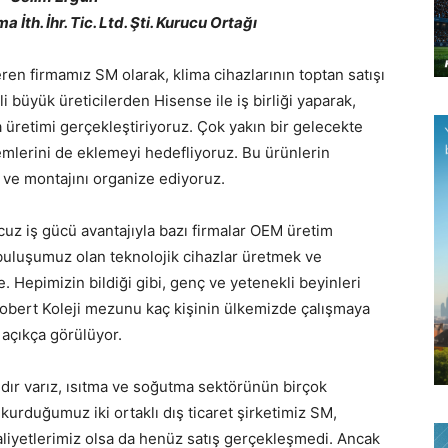
th. İhr. Tic. Ltd. Şti. Kurucu Ortağı
en firmamız SM olarak, klima cihazlarının toptan satışı
i büyük üreticilerden Hisense ile iş birliği yaparak,
üretimi gerçekleştiriyoruz. Çok yakın bir gelecekte
mlerini de eklemeyi hedefliyoruz. Bu ürünlerin
ış ve montajını organize ediyoruz.
uz iş gücü avantajıyla bazı firmalar OEM üretim
 buluşumuz olan teknolojik cihazlar üretmek ve
e. Hepimizin bildiği gibi, genç ve yetenekli beyinleri
obert Koleji mezunu kaç kişinin ülkemizde çalışmaya
açıkça görülüyor.
ldır varız, ısıtma ve soğutma sektörünün birçok
kurduğumuz iki ortaklı dış ticaret şirketimiz SM,
aaliyetlerimiz olsa da henüz satış gerçekleşmedi. Ancak