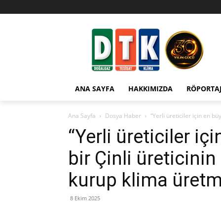
ANA SAYFA
HAKKIMIZDA
RÖPORTA
Ana Sayfa
Dosya Haber
“Yerli üreticiler için en bü
“Yerli üreticiler i
bir Çinli üreticini
kurup klima üretm
8 Ekim 2025