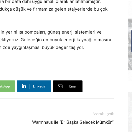
bir defa dâhi uygulamalı olarak anlatılmamıştır.
oldukça düşük ve firmamıza gelen stajyerlerde bu çok
n yerini ısı pompaları, güneş enerji sistemleri ve
bekliyoruz. Geleceğin en büyük enerji kaynağı olmasını
izde yaygınlaşması büyük değer taşıyor.
atsApp
Linkedin
Email
Sonraki İçerik
Warmhaus ile “Bi’ Başka Gelecek Mümkün”