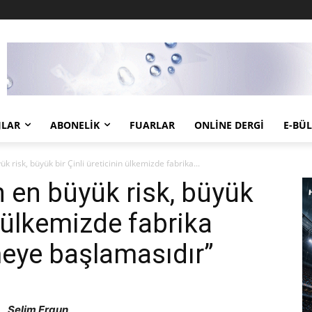
JLAR
ABONELIK
FUARLAR
ONLINE DERGI
E-BÜ
yük risk, büyük bir Çinli üreticinin ülkemizde fabrika...
çin en büyük risk, büyük
n ülkemizde fabrika
eye başlamasıdır”
Selim Ergun