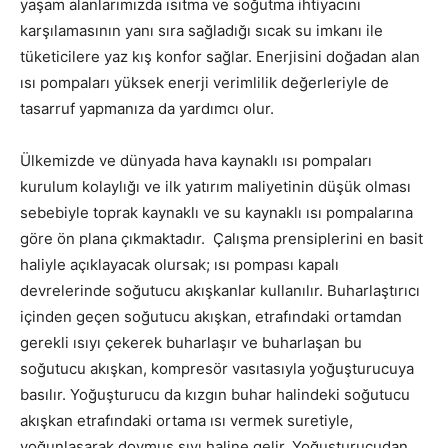
yaşam alanlarımızda ısıtma ve soğutma ihtiyacını
karşılamasının yanı sıra sağladığı sıcak su imkanı ile
tüketicilere yaz kış konfor sağlar. Enerjisini doğadan alan
ısı pompaları yüksek enerji verimlilik değerleriyle de
tasarruf yapmanıza da yardımcı olur.
Ülkemizde ve dünyada hava kaynaklı ısı pompaları
kurulum kolaylığı ve ilk yatırım maliyetinin düşük olması
sebebiyle toprak kaynaklı ve su kaynaklı ısı pompalarına
göre ön plana çıkmaktadır. Çalışma prensiplerini en basit
haliyle açıklayacak olursak; ısı pompası kapalı
devrelerinde soğutucu akışkanlar kullanılır. Buharlaştırıcı
içinden geçen soğutucu akışkan, etrafındaki ortamdan
gerekli ısıyı çekerek buharlaşır ve buharlaşan bu
soğutucu akışkan, kompresör vasıtasıyla yoğuşturucuya
basılır. Yoğuşturucu da kızgın buhar halindeki soğutucu
akışkan etrafındaki ortama ısı vermek suretiyle,
yoğunlaşarak doymuş sıvı haline gelir. Yoğuşturucudan