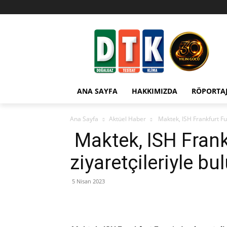
ANA SAYFA
HAKKIMIZDA
RÖPORTA
Ana Sayfa
Aktüel Haber
Maktek, ISH Frankfurt Fua
Maktek, ISH Frank
ziyaretçileriyle bu
5 Nisan 2023