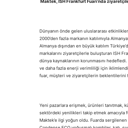
Maktek, ISH Frankfurt Fuarı’nda ziyaretçil
Dünyanın önde gelen uluslararası etkinlikle
2000’den fazla markanın katılımıyla Almanya’
Almanya dışından en büyük katılım Türkiye’
markalarını ziyaretçilerle buluşturan ISH Fra
dünya kaynaklarının korunmasını hedefledi. K
ve daha fazla enerji verimliliği için iklimlen
fuar, müşteri ve ziyaretçilerin beklentilerini f
Yeni pazarlara erişmek, ürünleri tanıtmak, k
sektördeki yenilikleri takip etmek amacıyla 
Maktek’e ilgi yoğun oldu. Fuarda sergilenen
Condense ECO yoğuşmalı kombiler, katı, sıvı y