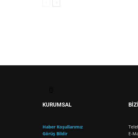
KURUMSAL
BİZ
Haber Koşullarımız
Tele
Görüş Bildir
E-Ma