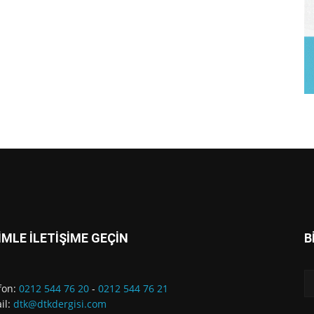
İMLE İLETİŞİME GEÇİN
B
fon:
0212 544 76 20
-
0212 544 76 21
il:
dtk@dtkdergisi.com