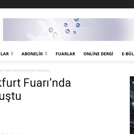
JLAR
ABONELIK
FUARLAR
ONLINE DERGI
E-BÜ
rı’nda ziyaretçileriyle buluştu
furt Fuarı’nda
luştu