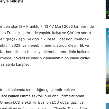
eriyle buluştu
rinden olan ISH Frankfurt, 13-17 Mart 2023 tarihlerinde
nın Frankurt şehrinde yapıldı. İtalya ve Çin’den sonra
den gerçekleşti. Sektörün küresel lider konumundaki
nkfurt 2023; yenilenebilir enerji, sürdürülebilirlik ve
arbon izini azaltmak, yenilenebilir enerjinin kullanımı
dirmede inovatif ürünlerin kullanımının ön plana çıktığı
azlasıyla karşıladı.
üresel anlamda tanınırlığını güçlendirmek ve
fuara katılan ısıtma sektörünün öncü firmalarından
 Omega LCD elektrikli, Epsilon LCD doğal gazlı ve
akıtlı ve doğal gazlı kazanlar, Classic, Dikey, Slim,