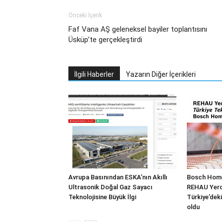
Önceki İçerik
Faf Vana AŞ geleneksel bayiler toplantısını
Üsküp’te gerçekleştirdi
İlgili Haberler
Yazarın Diğer İçerikleri
Avrupa Basınından ESKA’nın Akıllı
Bosch Home
Ultrasonik Doğal Gaz Sayacı
REHAU Yerde
Teknolojisine Büyük İlgi
Türkiye’deki
oldu