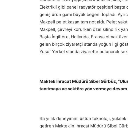
Elektrikli gibi panel radyatör çeşitleri başt
geniş ürün gamı büyük beğeni topladı. Ayrıca
Makpell pelet kazan tam not aldı. Pelet yak
Makpell, çevreyi korurken özel silindirik y
Başta İngiltere, Hollanda, Fransa olmak üze
gelen birçok ziyaretçi standa yoğun ilgi gös
Yusuf Yerkel standa ziyarette bulunarak sekt
Maktek İhracat Müdürü Sibel Gürbüz, “Ulus
tanıtmaya ve sektöre yön vermeye devam
45 yıllık deneyimini üstün teknoloji, yüksek m
getiren Maktek’in İhracat Müdürü Sibel Gürbü