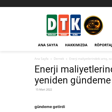
ANA SAYFA
HAKKIMIZDA
RÖPORTA
Ana Sayfa
Dernek
Enerji maliyetlerindeki artış, ı
Enerji maliyetlerind
yeniden gündeme 
15 Mart 2022
gündeme getirdi