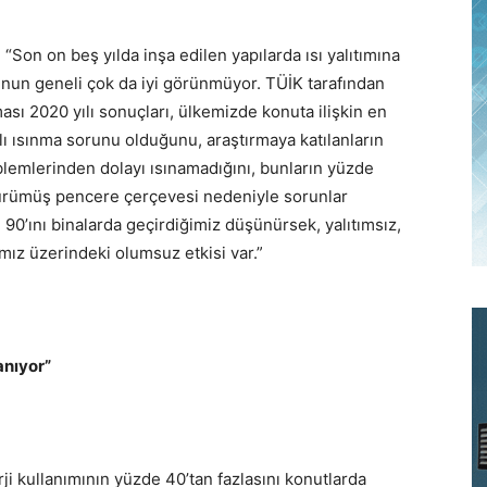
“Son on beş yılda inşa edilen yapılarda ısı yalıtımına
unun geneli çok da iyi görünmüyor. TÜİK tarafından
ası 2020 yılı sonuçları, ülkemizde konuta ilişkin en
lı ısınma sorunu olduğunu, araştırmaya katılanların
lemlerinden dolayı ısınamadığını, bunların yüzde
, çürümüş pencere çerçevesi nedeniyle sorunlar
90’ını binalarda geçirdiğimiz düşünürsek, yalıtımsız,
mız üzerindeki olumsuz etkisi var.”
anıyor”
i kullanımının yüzde 40’tan fazlasını konutlarda