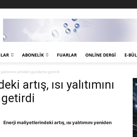
JLAR
ABONELIK
FUARLAR
ONLINE DERGI
E-BÜ
sı yalıtımını yeniden gündeme getirdi
eki artış, ısı yalıtımını
getirdi
Enerji maliyetlerindeki artış, ısı yalıtımını yeniden