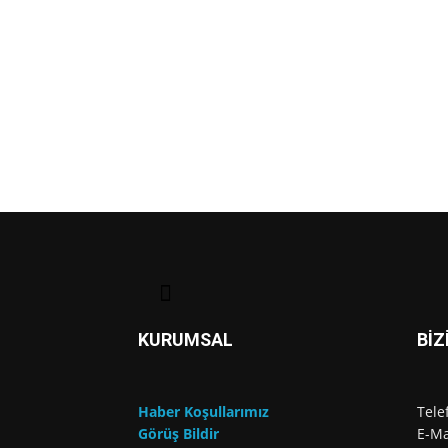
KURUMSAL
BİZ
Haber Koşullarımız
Tele
Görüş Bildir
E-Ma