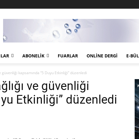
JLAR
ABONELIK
FUARLAR
ONLINE DERGI
E-BÜ
 güvenliği kapsamında “5 Duyu Etkinliği” düzenledi
lığı ve güvenliği
u Etkinliği” düzenledi