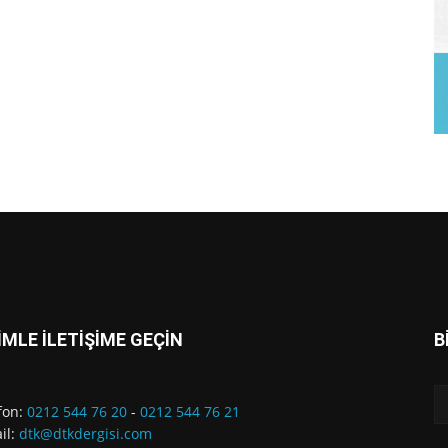
İMLE İLETİŞİME GEÇİN
B
fon:
0212 544 76 20
-
0212 544 76 21
il:
dtk@dtkdergisi.com