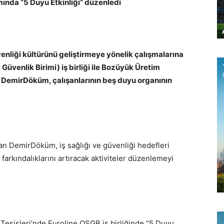
ında “5 Duyu Etkinliği” düzenledi
enliği kültürünü geliştirmeye yönelik çalışmalarına
üvenlik Birimi) iş birliği ile Bozüyük Üretim
n DemirDöküm, çalışanlarının beş duyu organının
n DemirDöküm, iş sağlığı ve güvenliği hedefleri
 farkındalıklarını artıracak aktiviteler düzenlemeyi
sisleri’nde Euroline OSGB iş birliğinde “5 Duyu