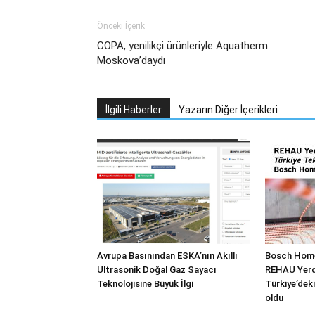
Önceki İçerik
COPA, yenilikçi ürünleriyle Aquatherm
Moskova’daydı
İlgili Haberler
Yazarın Diğer İçerikleri
Avrupa Basınından ESKA’nın Akıllı
Bosch Home
Ultrasonik Doğal Gaz Sayacı
REHAU Yerde
Teknolojisine Büyük İlgi
Türkiye’deki
oldu