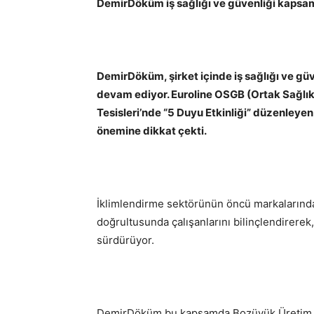
DemirDöküm iş sağlığı ve güvenliği kapsam
DemirDöküm, şirket içinde iş sağlığı ve güv
devam ediyor. Euroline OSGB (Ortak Sağlık G
Tesisleri’nde “5 Duyu Etkinliği” düzenleye
önemine dikkat çekti.
İklimlendirme sektörünün öncü markalarında
doğrultusunda çalışanlarını bilinçlendirerek,
sürdürüyor.
DemirDöküm bu kapsamda Bozüyük Üretim Te