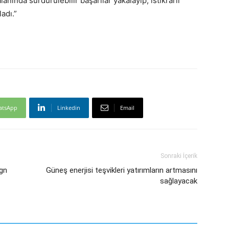
anında sürdürülebilir başarılar yakalayıp, istikrarlı
adı.”
atsApp
Linkedin
Email
Sonraki İçerik
gn
Güneş enerjisi teşvikleri yatırımların artmasını
sağlayacak