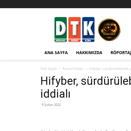
ANA SAYFA
HAKKIMIZDA
RÖPORTA
Ana Sayfa
Aktüel Haber
Hifyber, sürdürülebilirlik 
Hifyber, sürdürüle
iddialı
9 Şubat 2022