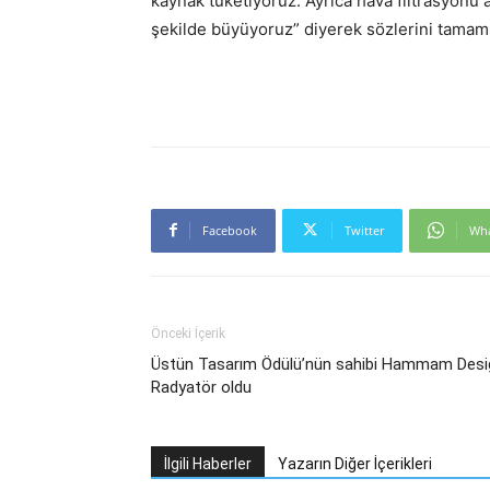
kaynak tüketiyoruz. Ayrıca hava filtrasyonu al
şekilde büyüyoruz” diyerek sözlerini tamaml
Facebook
Twitter
Wh
Önceki İçerik
Üstün Tasarım Ödülü’nün sahibi Hammam Desi
Radyatör oldu
İlgili Haberler
Yazarın Diğer İçerikleri