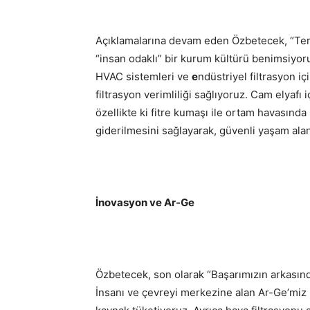
Açıklamalarına devam eden Özbetecek, “Temiz
“insan odaklı” bir kurum kültürü benimsiyor
HVAC sistemleri ve
e
ndüstriyel filtrasyon iç
filtrasyon verimliliği sağlıyoruz. Cam elyafı 
özellikte ki fitre kumaşı ile ortam havasınd
giderilmesini sağlayarak, güvenli yaşam ala
İnovasyon ve Ar-Ge
Özbetecek, son olarak “Başarımızın arkasın
İnsanı ve çevreyi merkezine alan Ar-Ge’miz il