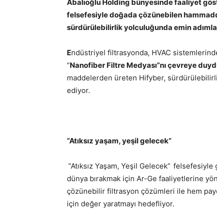
Abalıoğlu Holding bünyesinde faaliyet gös
felsefesiyle
doğada çözünebilen hammaddele
sürdürülebilirlik yolculuğunda emin adımlarl
E
ndüstriyel filtrasyonda, HVAC sistemlerind
“
Nanofiber Filtre Medyası”nı çevreye duydu
maddelerden üreten Hifyber, sürdürülebilir
ediyor.
“Atıksız yaşam, yeşil gelecek”
“Atıksız Yaşam, Yeşil Gelecek”
felsefesiyle 
dünya bırakmak için Ar-Ge faaliyetlerine yön
çözünebilir filtrasyon çözümleri ile hem pa
için değer yaratmayı hedefliyor.