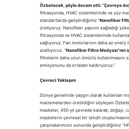
Özbetecek, şöyle devam etti: “Çevreye du
filtrasyonda, HVAC sistemlerinde ve yüz mas
standartlarda geliştirdiğimiz “
Nanofiber Fil
üretiyoruz. Nanofiber yapının sağladığı yük
filtrasyonda ve HVAC sistemlerinde kullanıl
sağlıyoruz. Fan motorlarının daha az enerji
azaltıyoruz. “
Nanofiber Filtre Medyası”nın s
filtrelerin daha uzun ömürlü kullanılmasını 
emisyonunu da ortadan kaldırıyoruz.”
Çevreci Yaklaşım
Dünya genelinde yaygın olarak kullanılan ma
malzemelerden üretildiğini söyleyen Özbetec
maskeler, 450 yıl çevrede kalarak; doğayı, ca
maskelerin çevresel bir tehdit oluşturmasın
çalışmalarımızın sonunda geliştirdiğimiz “H