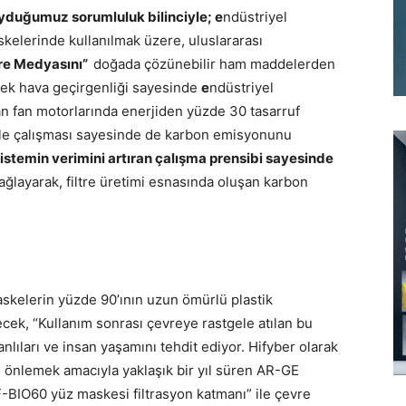
yduğumuz sorumluluk bilinciyle; e
ndüstriyel
kelerinde kullanılmak üzere, uluslararası
tre Medyasını”
doğada çözünebilir ham maddelerden
sek hava geçirgenliği sayesinde
e
ndüstriyel
an fan motorlarında enerjiden yüzde 30 tasarruf
 ile çalışması sayesinde de karbon emisyonunu
istemin verimini artıran çalışma prensibi sayesinde
sağlayarak, filtre üretimi esnasında oluşan karbon
skelerin yüzde 90’ının uzun ömürlü plastik
ek, “Kullanım sonrası çevreye rastgele atılan bu
nlıları ve insan yaşamını tehdit ediyor. Hifyber olarak
ı önlemek amacıyla yaklaşık bir yıl süren AR-GE
F-BIO60 yüz maskesi filtrasyon katmanı” ile çevre